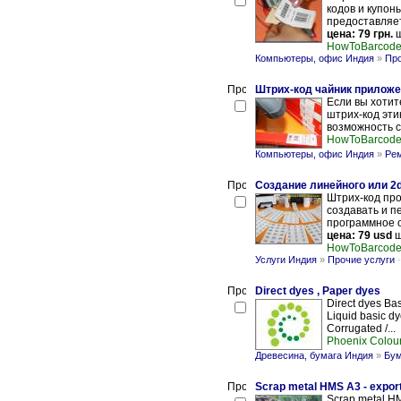
кодов и купон
предоставляет
цена: 79 грн.
ш
HowToBarcod
Компьютеры, офис Индия
»
Пр
Штрих-код чайник приложе
Если вы хотит
штрих-код эти
возможность с
HowToBarcod
Компьютеры, офис Индия
»
Рем
Создание линейного или 2d
Штрих-код пр
создавать и п
программное о
цена: 79 usd
ш
HowToBarcod
Услуги Индия
»
Прочие услуги
Direct dyes , Paper dyes
Direct dyes Bas
Liquid basic dy
Corrugated /...
Phoenix Colou
Древесина, бумага Индия
»
Бум
Scrap metal HMS A3 - expor
Scrap metal HMS