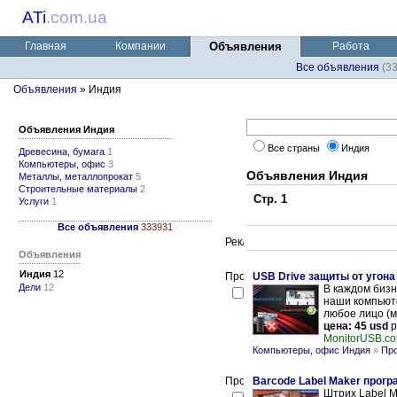
ATi
.
com.ua
Главная
Компании
Объявления
Работа
Все объявления
(3
Объявления
» Индия
Объявления Индия
Все страны
Индия
Древесина, бумага
1
Компьютеры, офис
3
Объявления Индия
Металлы, металлопрокат
5
Строительные материалы
2
Стр. 1
Услуги
1
Все объявления
333931
Объявления
Индия
12
USB Drive защиты от угон
Дели
12
В каждом бизн
наши компьюте
любое лицо (м
цена: 45 usd
p
MonitorUSB.c
Компьютеры, офис Индия
»
Пр
Barcode Label Maker прог
Штрих Label M