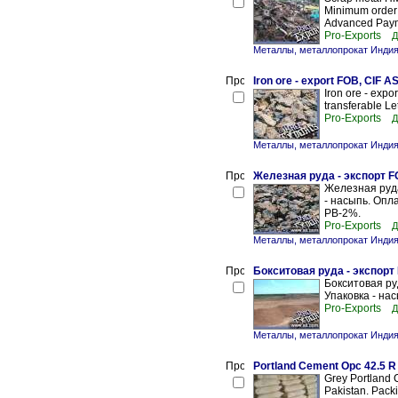
Minimum order 
Advanced Payme
Pro-Exports
Д
Металлы, металлопрокат Инди
Iron ore - export FOB, CIF A
Iron ore - expo
transferable Le
Pro-Exports
Д
Металлы, металлопрокат Инди
Железная руда - экспорт F
Железная руда
- насыпь. Оплат
PB-2%.
Pro-Exports
Д
Металлы, металлопрокат Инди
Бокситовая руда - экспорт
Бокситовая ру
Упаковка - насы
Pro-Exports
Д
Металлы, металлопрокат Инди
Portland Cement Opc 42.5 R
Grey Portland 
Pakistan. Packi