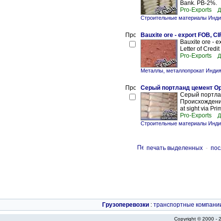
Bank. PB-2%.
Pro-Exports
Д
Строительные материалы Инди
Bauxite ore - export FOB, C
Bauxite ore - e
Letter of Credi
Pro-Exports
Д
Металлы, металлопрокат Инди
Серый портланд цемент Opc 
Серый портлан
Происхождение 
at sight via Pr
Pro-Exports
Д
Строительные материалы Инди
печать выделенных
-
пос
Грузоперевозки
:
транспортные компани
Copyright © 2000 -