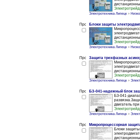
дистанционный
Электротрейд
Электротехника Липецк
»
Низко
Блоки защиты электродви
Микропроцесс
электродвигат
дистанционный
Электротрейд
Электротехника Липецк
»
Низко
Защита трехфазных асинх
Микропроцесс
электродвигат
дистанционный
Электротрейд
Электротехника Липецк
»
Элект
БЗ-041-надежный блок за
БЗ-041-диапаз
развязка.Защи
двигатель при 
Электротрейд
Электротехника Липецк
»
Элект
Микропроцессорная защит
Блоки защиты
электродвигат
дистанционный