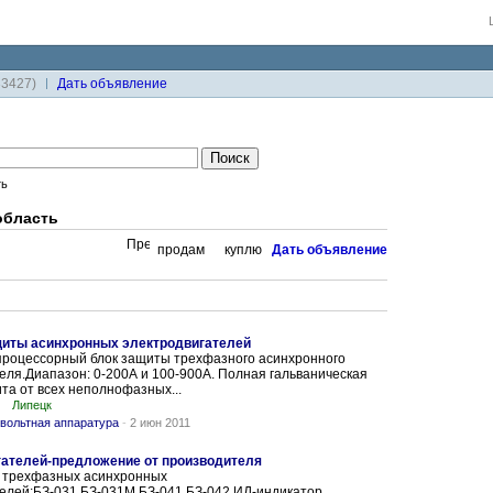
33427)
Дaть объявление
ть
область
продам
куплю
Дaть объявление
щиты асинхронных электродвигателей
процессорный блок защиты трехфазного асинхронного
еля.Диапазон: 0-200А и 100-900А. Полная гальваническая
та от всех неполнофазных...
Липецк
вольтная аппаратура
-
2 июн 2011
гателей-предложение от производителя
 трехфазных асинхронных
елей:БЗ-031,БЗ-031М,БЗ-041,БЗ-042,ИД-индикатор