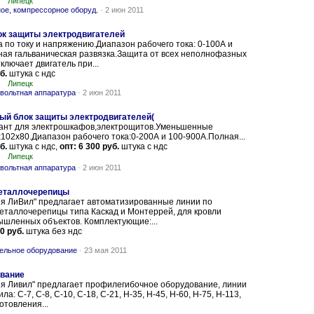
Липецк
ое, компрессорное оборуд.
-
2 июн 2011
ок защиты электродвигателей
 по току и напряжению.Диапазон рабочего тока: 0-100А и
ная гальваническая развязка.Защита от всех неполнофазных
ключает двигатель при...
б.
штука с ндс
Липецк
вольтная аппаратура
-
2 июн 2011
ый блок защиты электродвигателей(
ант для электрошкафов,электрощитов.Уменьшенные
102х80.Диапазон рабочего тока:0-200А и 100-900А.Полная...
б.
штука с ндс,
опт: 6 300 руб.
штука с ндс
Липецк
вольтная аппаратура
-
2 июн 2011
металлочерепицы
я ЛиВил" предлагает автоматизированные линии по
еталлочерепицы типа Каскад и Монтеррей, для кровли
ышленных объектов. Комплектующие:...
0 руб.
штука без ндс
ельное оборудование
-
23 мая 2011
вание
я Ливил" предлагает профилегибочное оборудование, линии
а: С-7, С-8, С-10, С-18, С-21, Н-35, Н-45, Н-60, Н-75, Н-113,
отовления...