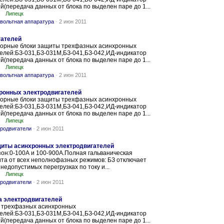
(передача данных от блока по выделен паре до 1...
Липецк
вольтная аппаратура
-
2 июн 2011
гателей
орные блоки защиты трехфазных асинхронных
елей:БЗ-031,БЗ-031М,БЗ-041,БЗ-042,ИД-индикатор
(передача данных от блока по выделен паре до 1...
Липецк
вольтная аппаратура
-
2 июн 2011
ронных электродвигателей
орные блоки защиты трехфазных асинхронных
елей:БЗ-031,БЗ-031М,БЗ-041,БЗ-042,ИД-индикатор
(передача данных от блока по выделен паре до 1...
Липецк
родвигатели
-
2 июн 2011
щиты асинхронных электродвигателей
он:0-100А и 100-900А.Полная гальваническая
та от всех неполнофазных режимов: БЗ отключает
недопустимых перегрузках по току и...
Липецк
родвигатели
-
2 июн 2011
а электродвигателей
 трехфазных асинхронных
елей:БЗ-031,БЗ-031М,БЗ-041,БЗ-042,ИД-индикатор
(передача данных от блока по выделен паре до 1...