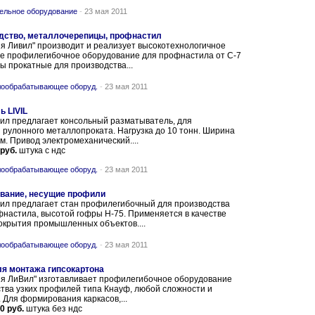
ельное оборудование
-
23 мая 2011
дство, металлочерепицы, профнастил
я Ливил" производит и реализует высокотехнологичное
 профилегибочное оборудование для профнастила от С-7
ны прокатные для производства...
ообрабатывающее оборуд.
-
23 мая 2011
 LIVIL
ил предлагает консольный разматыватель, для
рулонного металлопроката. Нагрузка до 10 тонн. Ширина
м. Привод электромеханический....
 руб.
штука с ндс
ообрабатывающее оборуд.
-
23 мая 2011
вание, несущие профили
ил предлагает стан профилегибочный для производства
настила, высотой гофры Н-75. Применяется в качестве
окрытия промышленных объектов....
ообрабатывающее оборуд.
-
23 мая 2011
я монтажа гипсокартона
я ЛиВил" изготавливает профилегибочное оборудование
тва узких профилей типа Кнауф, любой сложности и
 Для формирования каркасов,...
0 руб.
штука без ндс