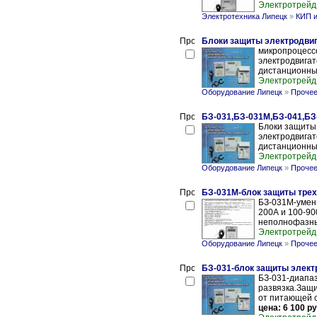
Электротрейд
Электротехника Липецк
»
КИП и
Блоки защиты электродви
микропроцесс
электродвигат
дистанционный
Электротрейд
Оборудование Липецк
»
Прочее
БЗ-031,БЗ-031М,БЗ-041,БЗ
Блоки защиты
электродвигат
дистанционный
Электротрейд
Оборудование Липецк
»
Прочее
БЗ-031М-блок защиты тре
БЗ-031М-умен
200А и 100-90
неполнофазных
Электротрейд
Оборудование Липецк
»
Прочее
БЗ-031-блок защиты электр
БЗ-031-диапаз
развязка.Защ
от питающей с
цена: 6 100 ру