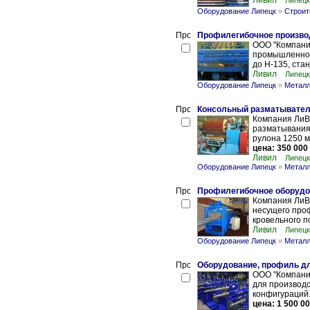
Ливил
Липецк
Оборудование Липецк
»
Строит
Профилегибочное произво
ООО "Компани
промышленное
до Н-135, ста
Ливил
Липецк
Оборудование Липецк
»
Металл
Консольный разматыватель
Компания ЛиВ
разматывания 
рулона 1250 м
цена: 350 000
Ливил
Липецк
Оборудование Липецк
»
Металл
Профилегибочное оборудо
Компания ЛиВ
несущего проф
кровельного п
Ливил
Липецк
Оборудование Липецк
»
Металл
Оборудование, профиль дл
ООО "Компани
для производс
конфигураций.
цена: 1 500 00