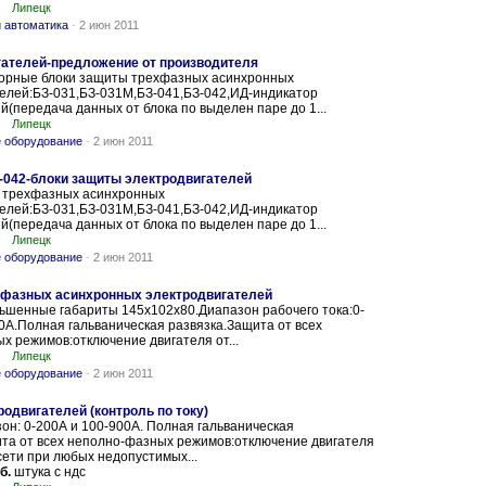
Липецк
 автоматика
-
2 июн 2011
гателей-предложение от производителя
орные блоки защиты трехфазных асинхронных
елей:БЗ-031,БЗ-031М,БЗ-041,БЗ-042,ИД-индикатор
(передача данных от блока по выделен паре до 1...
Липецк
 оборудование
-
2 июн 2011
-042-блоки защиты электродвигателей
 трехфазных асинхронных
елей:БЗ-031,БЗ-031М,БЗ-041,БЗ-042,ИД-индикатор
(передача данных от блока по выделен паре до 1...
Липецк
 оборудование
-
2 июн 2011
хфазных асинхронных электродвигателей
ьшенные габариты 145х102х80.Диапазон рабочего тока:0-
0А.Полная гальваническая развязка.Защита от всех
 режимов:отключение двигателя от...
Липецк
 оборудование
-
2 июн 2011
одвигателей (контроль по току)
он: 0-200А и 100-900А. Полная гальваническая
ита от всех неполно-фазных режимов:отключение двигателя
ети при любых недопустимых...
б.
штука с ндс