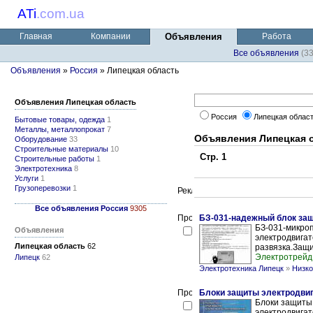
ATi
.
com.ua
Главная
Компании
Объявления
Работа
Все объявления
(3
Объявления
»
Россия
» Липецкая область
Объявления Липецкая область
Россия
Липецкая облас
Бытовые товары, одежда
1
Металлы, металлопрокат
7
Объявления Липецкая 
Оборудование
33
Строительные материалы
10
Стр. 1
Строительные работы
1
Электротехника
8
Услуги
1
Грузоперевозки
1
Все объявления Россия
9305
БЗ-031-надежный блок за
БЗ-031-микро
Объявления
электродвигат
Липецкая область
62
развязка.Защи
Электротрейд
Липецк
62
Электротехника Липецк
»
Низко
Блоки защиты электродви
Блоки защиты
электродвигат