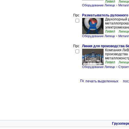
Ливил
Липецк
Оборудование Липецк
»
Металл
Разматыватель рулонного
Двухопорный 
металлопрокат
электромехани
Ливил
Липецк
Оборудование Липецк
»
Металл
Линия для производства б
Компания ЛиВ
производства 
металлоконстр
Ливил
Липецк
Оборудование Липецк
»
Строит
печать выделенных
-
пос
Грузопер