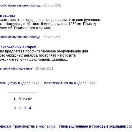
ообрабатывающее оборуд.
-
23 мая 2011
 металла
разматыватель предназначен для разматывания рулонного
а. Нагрузка до 10 тонн. Ширина рулона 1250мм. Привод
ческий. Применятся в линиях...
ообрабатывающее оборуд.
-
23 мая 2011
ескаркасных ангаров
ил предлагает профилегибочное оборудование для
бескаркасных ангаров, позволяет изготовить
укцию в течении двух недель. Ширина...
ельное оборудование
-
23 мая 2011
лать другу выделенные
-
пожаловаться на выделенные
1...20 из 62
1
2
3
4
евозки
:
транспортные компании
|
Промышленные и торговые компании
:
о