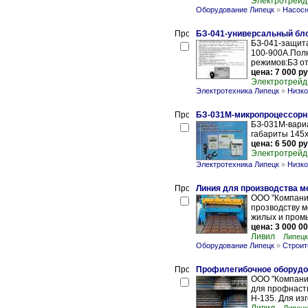
Электротрейд
Оборудование Липецк
»
Насосн
БЗ-041-универсальный бл
БЗ-041-защита
100-900А.Пол
режимов:БЗ от
цена: 7 000 ру
Электротрейд
Электротехника Липецк
»
Низко
БЗ-031М-микропроцессорн
БЗ-031М-вари
габариты 145х
цена: 6 500 ру
Электротрейд
Электротехника Липецк
»
Низко
Линия для производства 
ООО "Компани
прозводству м
жилых и пром
цена: 3 000 00
Ливил
Липецк
Оборудование Липецк
»
Строит
Профилегибочное оборудо
ООО "Компани
для профнастил
Н-135. Для изг