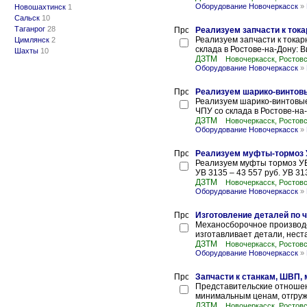
Оборудование Новочеркасск
»
Новошахтинск
1
Сальск
10
Таганрог
28
Реализуем запчасти к тока
Реализуем запчасти к токарн
Цимлянск
2
склада в Ростове-на-Дону: В
Шахты
10
ДЗТМ
Новочеркасск, Ростовс
Оборудование Новочеркасск
»
Реализуем шарико-винтов
Реализуем шарико-винтовые
ЧПУ со склада в Ростове-на-
ДЗТМ
Новочеркасск, Ростовс
Оборудование Новочеркасск
»
Реализуем муфты-тормоз У
Реализуем муфты тормоз УВ, 
УВ 3135 – 43 557 руб. УВ 313
ДЗТМ
Новочеркасск, Ростовс
Оборудование Новочеркасск
»
Изготовление деталей по 
Механосборочное производс
изготавливает детали, неста
ДЗТМ
Новочеркасск, Ростовс
Оборудование Новочеркасск
»
Запчасти к станкам, ШВП,
Представительские отноше
минимальным ценам, отгружат
ДЗТМ
Новочеркасск, Ростовс