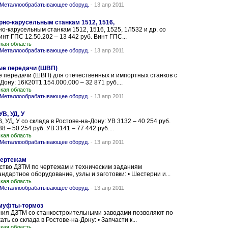
Металлообрабатывающее оборуд.
-
13 апр 2011
рно-карусельным станкам 1512, 1516,
о-карусельным станкам 1512, 1516, 1525, 1Л532 и др. со
инт ГПС 12.50.202 – 13 442 руб. Винт ГПС...
кая область
Металлообрабатывающее оборуд.
-
13 апр 2011
ые передачи (ШВП)
 передачи (ШВП) для отечественных и импортных станков с
Дону: 16К20Т1.154.000.000 – 32 871 руб....
кая область
Металлообрабатывающее оборуд.
-
13 апр 2011
В, УД, У
УД, У со склада в Ростове-на-Дону: УВ 3132 – 40 254 руб.
8 – 50 254 руб. УВ 3141 – 77 442 руб....
кая область
Металлообрабатывающее оборуд.
-
13 апр 2011
чертежам
тво ДЗТМ по чертежам и техническим заданиям
ндартное оборудование, узлы и заготовки: • Шестерни и...
кая область
Металлообрабатывающее оборуд.
-
13 апр 2011
 муфты-тормоз
ния ДЗТМ со станкостроительными заводами позволяют по
ь со склада в Ростове-на-Дону: • Запчасти к...
кая область