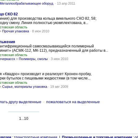
Металлообрабатывающее оборуд.
-
13 апр 2011
цо СКО 82
ния) для производства кольца викельного СКО 82, 58;
одну смену. Линия полностью укомплектована, в...
стовская область
»
Прочая упаковка
-
8 июн 2010
ольжения
 антифрикционный самосмазывающийся полимерный
нит» (АСМК-112, МК-112), предназначенный для работы в...
стовская область
очеркасск
»
Полимеры, смолы
-
3 июн 2010
«Квадро» производит и реализует Кронен-пробку,
ки бутылок с пищевыми жидкостями (в том числе...
стовская область
»
Сырье, материалы упаковка
-
19 авг 2009
лать другу выделенные
-
пожаловаться на выделенные
1...10
евозки
:
транспортные компании
|
Промышленные и торговые компании
:
о