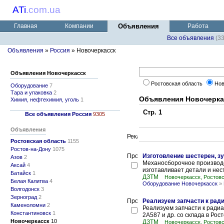
ATi
.
com.ua
Главная
Компании
Объявления
Работа
Все объявления
(3
Объявления
»
Россия
» Новочеркасск
Объявления Новочеркасск
Ростовская область
Нов
Оборудование
7
Тара и упаковка
2
Объявления Новочерка
Химия, нефтехимия, уголь
1
Стр. 1
Все объявления Россия
9305
Объявления
Ростовская область
1155
Ростов-на-Дону
1075
Изготовление шестерен, з
Азов
2
Механосборочное производс
Аксай
4
изготавливает детали и нес
Батайск
1
ДЗТМ
Новочеркасск, Ростовс
Белая Калитва
4
Оборудование Новочеркасск
»
Волгодонск
3
Зерноград
2
Реализуем запчасти к рад
Каменоломни
2
Реализуем запчасти к ради
Константиновск
1
2А587 и др. со склада в Рос
Новочеркасск
10
ДЗТМ
Новочеркасск, Ростовс