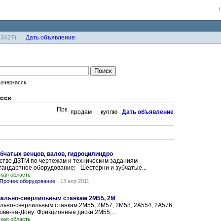
33427)
Дaть объявление
очеркасск
сск
продам
куплю
Дaть объявление
убчатых венцов, валов, гидроцилиндро
тво ДЗТМ по чертежам и техническим заданиям
тандартное оборудование: - Шестерни и зубчатые...
кая область
Прочее оборудование
-
13 апр 2011
иально-сверлильным станкам 2М55, 2М
ально-сверлильным станкам 2М55, 2М57, 2М58, 2А554, 2А576,
тове-на-Дону: Фрикционные диски 2М55,...
кая область