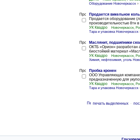
Оборудование Новочеркасск
»
Продается викельное коль
Продается оборудование (ли
производительностью 8тн в 
УК Квадро
Новочеркасск, Ро
Тара и упаковка Новочеркасск
Маслянит, подшипники ск
ОКТБ «Орион» разработан
биостойкий материал «Масля
УК Квадро
Новочеркасск, Ро
Химия, нефтехимия, уголь Нов
Пробка кронен
ООО Управляющая компания 
предназначенную для укупор
УК Квадро
Новочеркасск, Ро
Тара и упаковка Новочеркасск
печать выделенных
-
пос
Грузопер