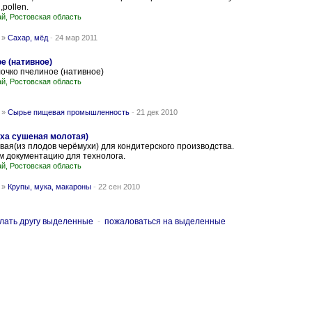
,pollen.
ай, Ростовская область
»
Сахар, мёд
-
24 мар 2011
е (нативное)
очко пчелиное (нативное)
ай, Ростовская область
»
Сырье пищевая промышленность
-
21 дек 2010
ха сушеная молотая)
вая(из плодов черёмухи) для кондитерского производства.
м документацию для технолога.
ай, Ростовская область
»
Крупы, мука, макароны
-
22 сен 2010
лать другу выделенные
-
пожаловаться на выделенные