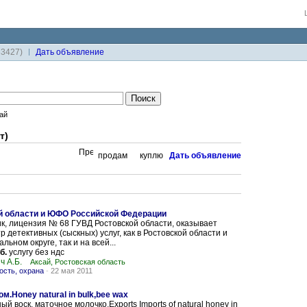
33427)
Дaть объявление
ай
т)
продам
куплю
Дaть объявление
й области и ЮФО Российской Федерации
, лицензия № 68 ГУВД Ростовской области, оказывает
 детективных (сыскных) услуг, как в Ростовской области и
ьном округе, так и на всей...
б.
услугу без ндс
ч А.Б.
Аксай, Ростовская область
ость, охрана
-
22 мая 2011
.Honey natural in bulk,bee wax
й воск, маточное молочко.Exports Imports of natural honey in