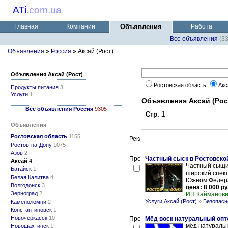
ATi
.
com.ua
Главная
Компании
Объявления
Работа
Все объявления
(3
Объявления
»
Россия
» Аксай (Рост)
Объявления Аксай (Рост)
Ростовская область
Акс
Продукты питания
3
Услуги
1
Объявления Аксай (Рос
Все объявления Россия
9305
Стр. 1
Объявления
Ростовская область
1155
Ростов-на-Дону
1075
Азов
2
Частный сыск в Ростовско
Аксай
4
Частный сыщик
Батайск
1
широкий спектр
Белая Калитва
4
Южном Федерал
Волгодонск
3
цена: 8 000 ру
Зерноград
2
ИП Кайманови
Услуги Аксай (Рост)
»
Безопасн
Каменоломни
2
Константиновск
1
Новочеркасск
10
Мёд воск натуральный оптом
мёд натуральны
Новошахтинск
1