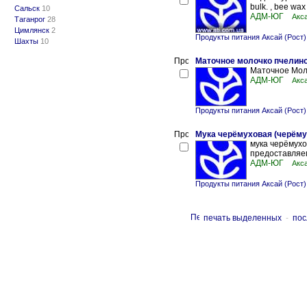
bulk. , bee wax 
Сальск
10
АДМ-ЮГ
Акс
Таганрог
28
Цимлянск
2
Продукты питания Аксай (Рост)
Шахты
10
Маточное молочко пчелино
Маточное Мол
АДМ-ЮГ
Акс
Продукты питания Аксай (Рост)
Мука черёмуховая (черёму
мука черёмухо
предоставляе
АДМ-ЮГ
Акс
Продукты питания Аксай (Рост)
печать выделенных
-
пос