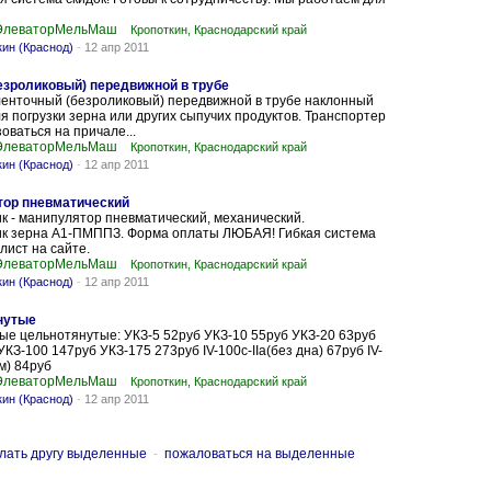
 ЭлеваторМельМаш
Кропоткин, Краснодарский край
ин (Краснод)
-
12 апр 2011
езроликовый) передвижной в трубе
ленточный (безроликовый) передвижной в трубе наклонный
для погрузки зерна или других сыпучих продуктов. Транспортер
оваться на причале...
 ЭлеваторМельМаш
Кропоткин, Краснодарский край
ин (Краснод)
-
12 апр 2011
тор пневматический
 - манипулятор пневматический, механический.
к зерна А1-ПМППЗ. Форма оплаты ЛЮБАЯ! Гибкая система
лист на сайте.
 ЭлеваторМельМаш
Кропоткин, Краснодарский край
ин (Краснод)
-
12 апр 2011
нутые
е цельнотянутые: УКЗ-5 52руб УКЗ-10 55руб УКЗ-20 63руб
КЗ-100 147руб УКЗ-175 273руб IV-100c-IIa(без дна) 67руб IV-
ом) 84руб
 ЭлеваторМельМаш
Кропоткин, Краснодарский край
ин (Краснод)
-
12 апр 2011
лать другу выделенные
-
пожаловаться на выделенные