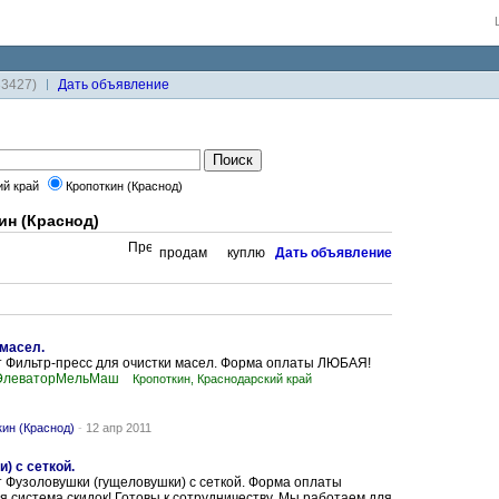
33427)
Дaть объявление
ий край
Кропоткин (Краснод)
н (Краснод)
продам
куплю
Дaть объявление
 масел.
т Фильтр-пресс для очистки масел. Форма оплаты ЛЮБАЯ!
 ЭлеваторМельМаш
Кропоткин, Краснодарский край
ин (Краснод)
-
12 апр 2011
) с сеткой.
 Фузоловушки (гущеловушки) с сеткой. Форма оплаты
 система скидок! Готовы к сотрудничеству. Мы работаем для