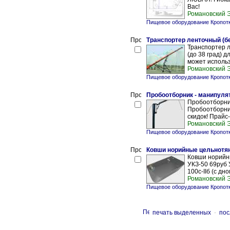
Вас!
Романовский
Пищевое оборудование Кропотк
Транспортер ленточный (б
Транспортер 
(до 38 град) 
может использ
Романовский
Пищевое оборудование Кропотк
Пробоотборник - манипуля
Пробоотборник
Пробоотборни
скидок! Прайс-
Романовский
Пищевое оборудование Кропотк
Ковши норийные цельнотя
Ковши норийны
УКЗ-50 69руб У
100c-IIб (с дн
Романовский
Пищевое оборудование Кропотк
печать выделенных
-
пос