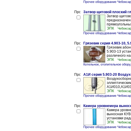
Прочее оборудование Чебокса
Затвор щитовой плоский гл
Затвор щитово
предназначен 
прямоугольных
ЭПК
Чебокса
Прочее оборудование Чебокса
Грязевик серия 4.903-10, 5.
Грязевик абон
5.903-13 уста
различного на
ЭПК
Чебокса
Котельное, отопительное обору
А1И серия 5.903-20 Возду
Воздухосборни
эллиптически
А1И010,А1И012
ЭПК
Чебокса
Прочее оборудование Чебокса
Камера уровнемера выносн
Камера уровн
выносная КУВ
установки рада
ЭПК
Чебокса
Прочее оборудование Чебокса