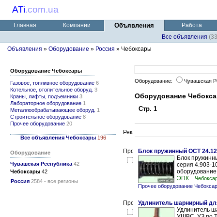
ATi
.
com.ua
Главная
Компании
Объявления
Работа
Все объявления
(3
Объявления
»
Оборудование
»
Россия
» Чебоксары
Оборудование Чебоксары
Оборудование:
Чувашская Р
Газовое, топливное оборудование
6
Котельное, отопительное оборуд.
3
Оборудование Чебокс
Краны, лифты, подъемники
3
Лабораторное оборудование
1
Стр. 1
Металлообрабатывающее оборуд.
1
Строительное оборудование
8
Прочее оборудование
20
Все объявления Чебоксары
196
Блок пружинный ОСТ 24.125
Оборудование
Блок пружинны
Чувашская Республика
42
серия 4.903-1
оборудование:
Чебоксары
42
ЭПК
Чебокса
Россия
2584 - все регионы
Прочее оборудование Чебокса
Удлинитель шарнирный для
Удлинитель ш
УШВС, УЗ по 