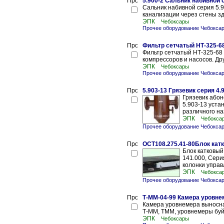
5.900-2 Сальник набивной с
Сальник набивной серия 5.9
канализации через стены зд
ЭПК
Чебоксары
Прочее оборудование Чебокса
Фильтр сетчатый НТ-325-6
Фильтр сетчатый НТ-325-68
компрессоров и насосов. Др
ЭПК
Чебоксары
Прочее оборудование Чебокса
5.903-13 Грязевик серия 4.9
Грязевик абон
5.903-13 уста
различного на
ЭПК
Чебокса
Прочее оборудование Чебокса
ОСТ108.275.41-80Блок катк
Блок катковый
141.000, Сери
колонки управ
ЭПК
Чебокса
Прочее оборудование Чебокса
Т-ММ-04-99 Камера уровне
Камера уровнемера выносн
Т-ММ, ТММ, уровнемеры буйк
ЭПК
Чебоксары