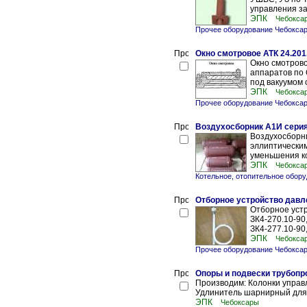
управления за
ЭПК
Чебокса
Прочее оборудование Чебокса
Окно смотровое АТК 24.201
Окно смотрово
аппаратов по
под вакуумом 
ЭПК
Чебокса
Прочее оборудование Чебокса
Воздухосборник А1И серия
Воздухосборни
эллиптически
уменьшения ко
ЭПК
Чебокса
Котельное, отопительное обору
Отборное устройство давл
Отборное устр
ЗК4-270.10-90,
ЗК4-277.10-90,
ЭПК
Чебокса
Прочее оборудование Чебокса
Опоры и подвески трубопр
Производим: Колонки управ
Удлинитель шарнирный для 
ЭПК
Чебоксары