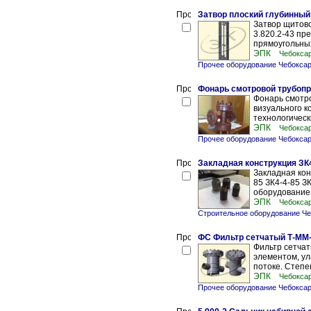
Затвор плоский глубинный с
Затвор щитово
3.820.2-43 пр
прямоугольных 
ЭПК
Чебокса
Прочее оборудование Чебокса
Фонарь смотровой трубопр
Фонарь смотр
визуального к
технологическ
ЭПК
Чебокса
Прочее оборудование Чебокса
Закладная конструкция ЗК
Закладная кон
85 ЗК4-4-85 З
оборудование:
ЭПК
Чебокса
Строительное оборудование Ч
ФС Фильтр сетчатый Т-ММ-
Фильтр сетча
элементом, ул
потоке. Степен
ЭПК
Чебокса
Прочее оборудование Чебокса