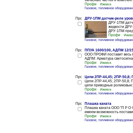
запасных частей и комплект
Профи
Ижевск
Газовое, топливное оборудова
ДРУ-1ПМ датчик-реле уров
ДРУ-1ПМ датч
жидкости ДРУ
ДРУ-1ПМ предн
Профи
Ижев
Газовое, топливное оборудова
ППУА 1600/100, АДПМ 12/1
ООО ПРОФИ поставит весь 
АДПМ: Арматура светосигна
Профи
Ижевск
Газовое, топливное оборудова
Цепи 2ПР-44,45; 2ПР-50,8; 
Цепи 2ПР-44,45; 2ПР-50,8; П
цепи приводные роликовые:
Профи
Ижевск
Газовое, топливное оборудова
Плашка каната
Плашка каната ООО "П Р О Ф 
имеем возможность поставит
Профи
Ижевск
Газовое, топливное оборудова