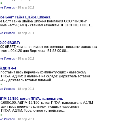
ск
ние Ижевск
-
18 апр 2011
ное Болт Гайка Шайба Шпонка
ое Болт Гайка Шайба Шпонка Компания ООО "ПРОФИ"
асные части (ЗИП) к станкам качалкам ПНШ ОПНШ ПНШТ...
ние Ижевск
-
18 апр 2011
0.00 9ВЗБТ)
0.00 9ВЗБТ)Компания имеет возможность поставки запасных
жета 90х120 для Вертлюга -Б1.53.00.00...
ние Ижевск
-
18 апр 2011
й ДВП 4-4
поставит весь перечень комплектующих к навесному
ППУА, АДПМ: В наличие на складе: Держатель вставки
4 - Держатель вставки плавкой...
ск
ние Ижевск
-
18 апр 2011
ДПМ-12/150, котел ППУА, нагреватель
-1600/100, АДПМ-12/150, котел ППУА, нагреватель АДПМ
авит весь перечень комплектующих к навесному
ППУА, АДПМ: Горелочное устройство...
ск
ние Ижевск
-
18 апр 2011