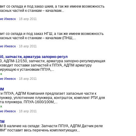
ит со склада и под заказ шкив, а так же имеем возможность
асных частей к станкам – качалкам...
ние Ижевск
-
18 апр 2011
ит со склада и под заказ НГШ, а так же имеем возможность
асных частей к станкам – качалкам (ПНШ,...
ние Ижевск
-
18 апр 2011
0, запчасти, арматура запорно-регул
0, АДПМ-12/150, запчасти, арматура запорно-регулирующая
изводит поставки запчастей к ППУА, АДПМ арматуру
ирующую к установкам ППУА,...
ск
ние Ижевск
-
18 апр 2011
ПМ
ти ППУА, АДПМ Компания предлагает запасные части к
лунжер, уплотнение плунжера, контршток, комплект РТИ для
та плунжера. ППУА-1600/100М,...
ск
ние Ижевск
-
18 апр 2011
 ПМ
ПМ В наличие на складе: Запчасти ППУА, АДПМ Датчик реле
И" поставит весь перечень комплектующих...