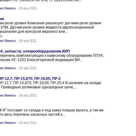
ующих УКГ-140х230 (4ГК-4) ТУ 381051642-84...
ние Ижевск
-
18 апр 2011
ня
ик-реле уровня Компания реализует датчики-реле уровня
-1ПМ. Датчик-реле уровня жидкости двухпозиционный
азначен для контроля верхнего или...
ск
ние Ижевск
-
18 апр 2011
50, запчасти, элекрооборудование,КИП
перечень комплектующих к навесному оборудованию ППУА,
льная АС-1201 Блок вторичной индикации ВИ...
ние Ижевск
-
18 апр 2011
ПР-12,7; ПР-15,875; ПР-19,05; ПР-2
Р-12,7; ПР-15,875; ПР-19,05; ПР-25,4 В наличие на складе
 Приводные роликовые однорядные цепи,...
ние Ижевск
-
18 апр 2011
И" поставит со склада и под заказ плашку каната, а так же
ь весь перечень запасных частей к...
ние Ижевск
-
18 апр 2011