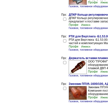
Профи
Ижев
Газовое, топливное оборудова
ДПКР Кольцо регулировоч
ДПКР Кольцо регулировочн
предлагает к поставке зап
Профи
Ижевск
Газовое, топливное оборудова
РТИ для Вертлюга -Б1.53.0
РТИ для Вертлюга -Б1.53.0
частей и комплектующих Ман
Профи
Ижевск
Газовое, топливное оборудова
Держатель вставки плавко
ООО "ПРОФИ" 
оборудованию 
плавкой ДВП 4-
Профи
Ижев
Газовое, топливное оборудова
Змеевик ППУА-1600/100, А
Змеевик ППУА
Компания пост
оборудованию 
Профи
Ижев
Газовое, топливное оборудова