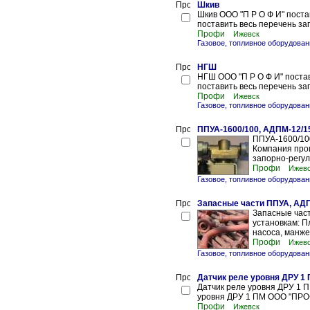
Шкив
Шкив ООО "П Р О Ф И" постав
поставить весь перечень зап
Профи
Ижевск
Газовое, топливное оборудова
НГШ
НГШ ООО "П Р О Ф И" постав
поставить весь перечень зап
Профи
Ижевск
Газовое, топливное оборудова
ППУА-1600/100, АДПМ-12/15
ППУА-1600/10
Компания про
запорно-регул
Профи
Ижев
Газовое, топливное оборудова
Запасные части ППУА, АД
Запасные час
установкам: П
насоса, манже
Профи
Ижев
Газовое, топливное оборудова
Датчик реле уровня ДРУ 1
Датчик реле уровня ДРУ 1 
уровня ДРУ 1 ПМ ООО "ПРОФ
Профи
Ижевск