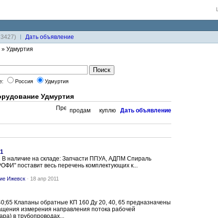
33427)
Дaть объявление
» Удмуртия
е:
Россия
Удмуртия
орудование Удмуртия
продам
куплю
Дaть объявление
51
 В наличие на складе: Запчасти ППУА, АДПМ Спираль
ОФИ" поставит весь перечень комплектующих к...
ние Ижевск
-
18 апр 2011
40;65 Клапаны обратные КП 160 Ду 20, 40, 65 предназначены
ащения измерения направления потока рабочей
ара) в трубопроводах...