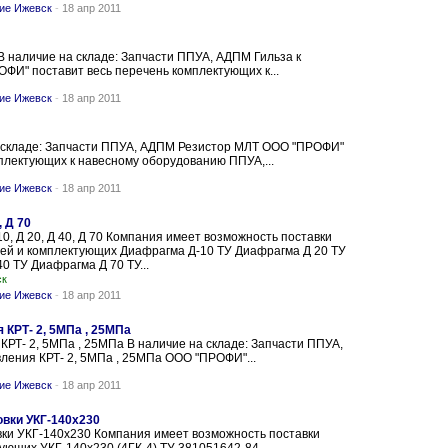
ние Ижевск
-
18 апр 2011
 В наличие на складе: Запчасти ППУА, АДПМ Гильза к
ФИ" поставит весь перечень комплектующих к...
ние Ижевск
-
18 апр 2011
 складе: Запчасти ППУА, АДПМ Резистор МЛТ ООО "ПРОФИ"
плектующих к навесному оборудованию ППУА,...
ние Ижевск
-
18 апр 2011
, Д 70
0, Д 20, Д 40, Д 70 Компания имеет возможность поставки
тей и комплектующих Диафрагма Д-10 ТУ Диафрагма Д 20 ТУ
0 ТУ Диафрагма Д 70 ТУ...
ск
ние Ижевск
-
18 апр 2011
 КРТ- 2, 5МПа , 25МПа
РТ- 2, 5МПа , 25МПа В наличие на складе: Запчасти ППУА,
ения КРТ- 2, 5МПа , 25МПа ООО "ПРОФИ"...
ние Ижевск
-
18 апр 2011
овки УКГ-140х230
вки УКГ-140х230 Компания имеет возможность поставки