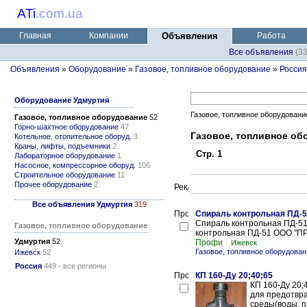
ATi
.
com.ua
Главная
Компании
Объявления
Работа
Все объявления
(3
Объявления
»
Оборудование
»
Газовое, топливное оборудование
»
Россия
Оборудование Удмуртия
Газовое, топливное оборудовани
Газовое, топливное оборудование
52
Горно-шахтное оборудование
47
Газовое, топливное об
Котельное, отопительное оборуд.
3
Краны, лифты, подъемники
2
Стр. 1
Лабораторное оборудование
1
Насосное, компрессорное оборуд.
106
Строительное оборудование
11
Прочее оборудование
2
Все объявления Удмуртия
319
Спираль контрольная ПД-
Спираль контрольная ПД-51
Газовое, топливное оборудование
контрольная ПД-51 ООО "ПР
Удмуртия
52
Профи
Ижевск
Газовое, топливное оборудова
Ижевск
52
Россия
449 - все регионы
КП 160-Ду 20;40;65
КП 160-Ду 20;
для предотвр
среды(воды, п