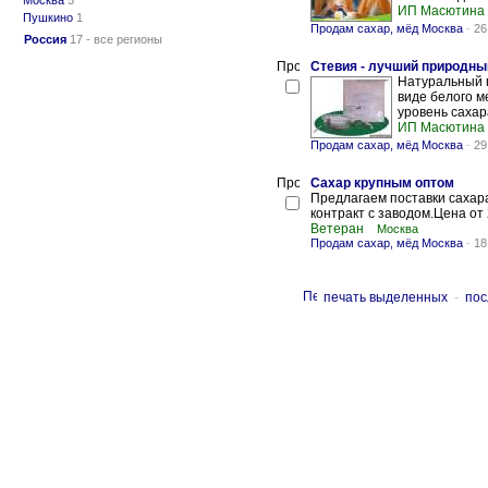
Москва
5
ИП Масютина 
Пушкино
1
Продам сахар, мёд Москва
-
26
Россия
17 - все регионы
Стевия - лучший природны
Натуральный п
виде белого м
уровень сахара
ИП Масютина 
Продам сахар, мёд Москва
-
29
Сахар крупным оптом
Предлагаем поставки сахара
контракт с заводом.Цена от
Ветеран
Москва
Продам сахар, мёд Москва
-
18
печать выделенных
-
пос