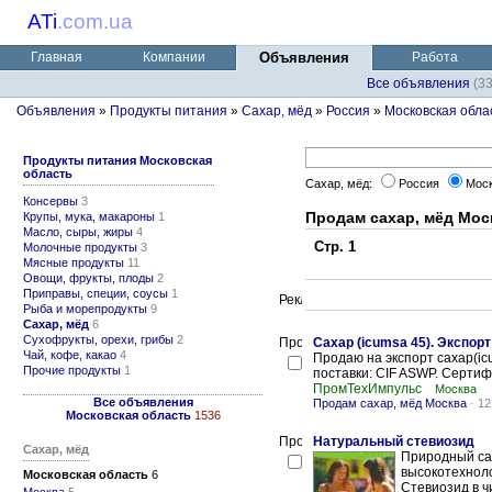
ATi
.
com.ua
Главная
Компании
Объявления
Работа
Все объявления
(3
Объявления
»
Продукты питания
»
Сахар, мёд
»
Россия
»
Московская обла
Продукты питания Московская
область
Сахар, мёд:
Россия
Моск
Консервы
3
Продам сахар, мёд Мос
Крупы, мука, макароны
1
Масло, сыры, жиры
4
Стр. 1
Молочные продукты
3
Мясные продукты
11
Овощи, фрукты, плоды
2
Приправы, специи, соусы
1
Рыба и морепродукты
9
Сахар, мёд
6
Сухофрукты, орехи, грибы
2
Cахар (icumsa 45). Экспорт
Чай, кофе, какао
4
Продаю на экспорт сахар(icu
Прочие продукты
1
поставки: CIF ASWP. Сертифи
ПромТехИмпульс
Москва
Все объявления
Продам сахар, мёд Москва
-
12
Московская область
1536
Натуральный стевиозид
Сахар, мёд
Природный са
высокотехноло
Московская область
6
Стевиозид в ч