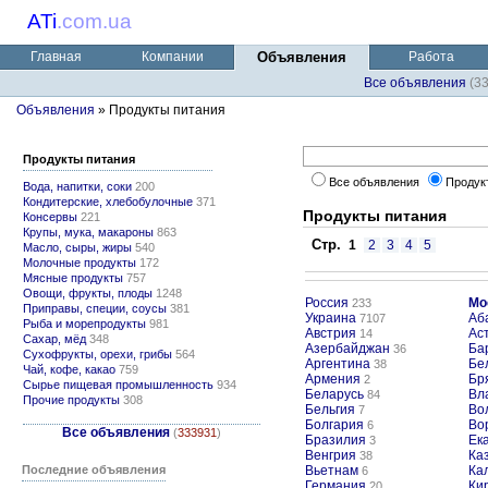
ATi
.
com.ua
Главная
Компании
Объявления
Работа
Все объявления
(3
Объявления
» Продукты питания
Продукты питания
Все объявления
Продук
Вода, напитки, соки
200
Кондитерские, хлебобулочные
371
Продукты питания
Консервы
221
Крупы, мука, макароны
863
Стр.
1
2
3
4
5
Масло, сыры, жиры
540
Молочные продукты
172
Мясные продукты
757
Овощи, фрукты, плоды
1248
Россия
Мо
233
Приправы, специи, соусы
381
Украина
Аб
7107
Рыба и морепродукты
981
Австрия
Ас
14
Сахар, мёд
348
Азербайджан
Ба
36
Сухофрукты, орехи, грибы
564
Аргентина
Бе
38
Чай, кофе, какао
759
Армения
Бр
2
Сырье пищевая промышленность
934
Беларусь
Вл
84
Прочие продукты
308
Бельгия
Во
7
Болгария
Во
6
Все объявления
(
333931
)
Бразилия
Ек
3
Венгрия
Ка
38
Последние объявления
Вьетнам
Ка
6
Германия
Ки
20