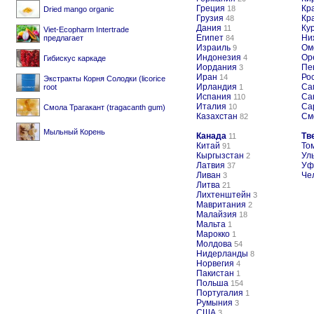
Греция
Кр
18
Dried mango organic
Грузия
Кр
48
Дания
Ку
11
Viet-Ecopharm Intertrade
Египет
Ни
предлагает
84
Израиль
Ом
9
Индонезия
Ор
4
Гибискус каркаде
Иордания
Пе
3
Иран
Ро
14
Экстракты Корня Солодки (licorice
Ирландия
Са
root
1
Испания
Са
110
Италия
Са
10
Смола Трагакант (tragacanth gum)
Казахстан
См
82
Мыльный Корень
Канада
Тв
11
Китай
То
91
Кыргызстан
Ул
2
Латвия
Уф
37
Ливан
Че
3
Литва
21
Лихтенштейн
3
Мавритания
2
Малайзия
18
Мальта
1
Марокко
1
Молдова
54
Нидерланды
8
Норвегия
4
Пакистан
1
Польша
154
Португалия
1
Румыния
3
США
3