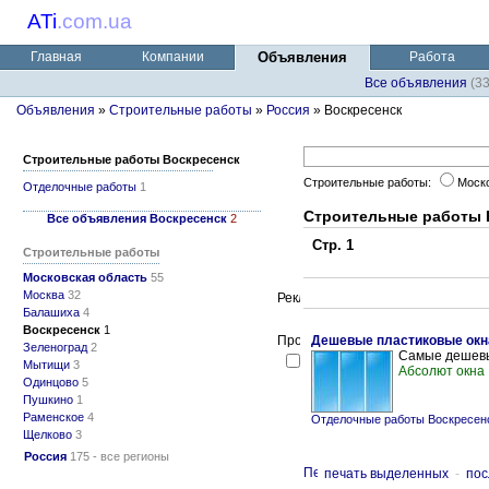
ATi
.
com.ua
Главная
Компании
Объявления
Работа
Все объявления
(3
Объявления
»
Строительные работы
»
Россия
» Воскресенск
Строительные работы Воскресенск
Строительные работы:
Моск
Отделочные работы
1
Строительные работы 
Все объявления Воскресенск
2
Стр. 1
Строительные работы
Московская область
55
Москва
32
Балашиха
4
Воскресенск
1
Дешевые пластиковые окн
Зеленоград
2
Самые дешевы
Мытищи
3
Абсолют окна
Одинцово
5
Пушкино
1
Раменское
4
Отделочные работы Воскресен
Щелково
3
Россия
175 - все регионы
печать выделенных
-
пос