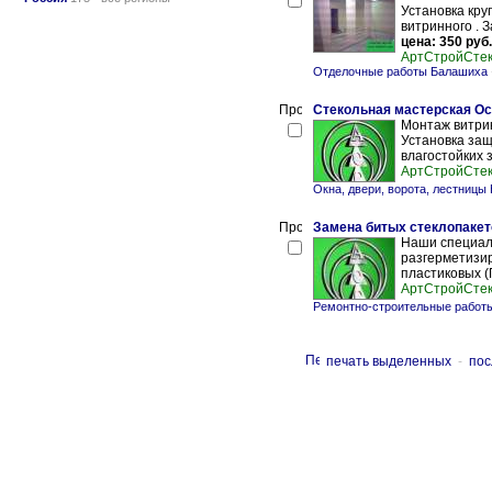
Установка кру
витринного . З
цена: 350 руб.
АртСтройСте
Отделочные работы Балашиха
Стекольная мастерская Ост
Монтаж витрин
Установка защ
влагостойких 
АртСтройСте
Окна, двери, ворота, лестницы
Замена битых стеклопакет
Наши специали
разгерметизир
пластиковых (
АртСтройСте
Ремонтно-строительные работ
печать выделенных
-
пос