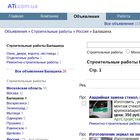
ATi
.
com.ua
Главная
Компании
Объявления
Работа
Все объявления
(3
Объявления
»
Строительные работы
»
Россия
» Балашиха
Строительные работы Балашиха
Строительные работы:
Моск
Окна, двери, ворота, лестницы
1
Отделочные работы
1
Строительные работы
Ремонтно-строительные работы
2
Стр. 1
Все объявления Балашиха
26
Строительные работы
Московская область
55
Москва
32
Аварийная замена стекол,
Балашиха
4
Изготовить , 
Воскресенск
1
монтаж стекол
Зеленоград
2
крупногабарит
Мытищи
3
цена: 350 руб.
Одинцово
5
АртСтройСте
Пушкино
1
Ремонтно-строительные работ
Раменское
4
Щелково
3
Изготовление зеркал на за
Изготовление 
Россия
175 - все регионы