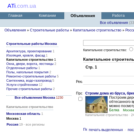
ATi
.
com.ua
Главная
Компании
Объявления
Работа
Все объявления
(3
Объявления
»
Строительные работы
»
Капитальное строительство
»
Росс
Строительные работы Москва
Капитальное строительство:
Архитектура, проектирование
1
Изоляция, кровля, фасад
1
Капитальное строител
Капитальное строительство
1
Окна, двери, ворота, лестницы
2
Стр. 1
Отделочные работы
1
Полы, напольные покрытия
2
Ремонтно-строительные работы
5
Сантехника, водо-газопровод
5
Услуги стройтехники
12
Прочие строительные работы
2
Строим дома из бруса, бре
Построим дере
Все объявления Москва
1230
обтесанного в
можно посмотр
Капитальное строительство
Белка
Москв
Московская область
1
Капитальное строительство
-
2
Москва
1
Россия
19 - все регионы
печать выделенных
-
пос