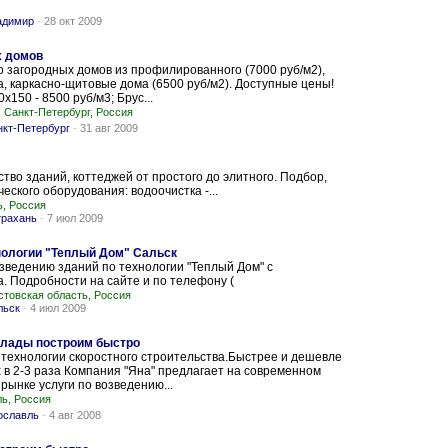
адимир
-
28 окт 2009
х домов
 загородных домов из профилированного (7000 руб/м2),
а, каркасно-щитовые дома (6500 руб/м2). Доступные цены!
х150 - 8500 руб/м3; Брус...
Санкт-Петербург, Россия
нкт-Петербург
-
31 авг 2009
тво зданий, коттеджей от простого до элитного. Подбор,
еского оборудования: водоочистка -...
ь, Россия
трахань
-
7 июл 2009
нологии "Теплый Дом" Сальск
зведению зданий по технологии "Теплый Дом" с
. Подробности на сайте и по телефону (
стовская область, Россия
льск
-
4 июл 2009
клады построим быстро
технологии скоростного строительства.Быстрее и дешевле
в 2-3 раза Компания "Яна" предлагает на современном
рынке услуги по возведению...
ь, Россия
ославль
-
4 авг 2008