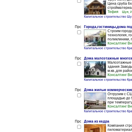
Цена сруба 6х4
стройматериал
Тефия
Шуя, 
Капитальное строительство Шу
Города,гостиницы,дома по
Строим города
технология, г
поликлиники, п
Консалтинг В
Капитальное строительство Кр
Дома малоэтажные многоэ
Малоэтажные 
здания Заводы
м.кв.,для райо
Консалтинг В
Капитальное строительство Кр
Дома жилые коммерческие
Отгрузим с СШ
площадью до 9
при температу
Консалтинг В
Капитальное строительство Кр
Дома из кедра
Компания стро
пиломатериал 