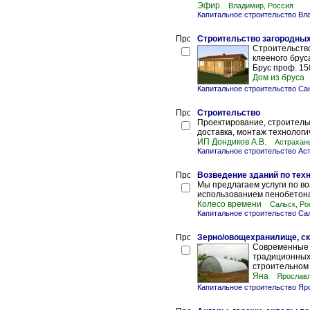
Эфир
Владимир, Россия
Капитальное строительство Вл
Строительство загородны
Строительство
клееного брус
Брус проф. 150
Дом из бруса
Капитальное строительство Са
Строительство
Проектирование, строительс
доставка, монтаж технологич
ИП Дондиков А.В.
Астрахан
Капитальное строительство Ас
Возведение зданий по тех
Мы предлагаем услуги по во
использованием пенобетона
Колесо времени
Сальск, Ро
Капитальное строительство Са
Зерно/овощехранилище, с
Современные 
традиционных 
строительном 
Яна
Ярославл
Капитальное строительство Яр