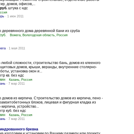
ир, домов, офисов,...
 руб.
штука с ндс
оссия
ерь
-
1 июн 2011
 деревянного дома деревянной бани из сруба
руб.
Вожега, Вологодская область, Россия
жега
-
1 мая 2011
 любой сложности, строительство бань, домов из клееного
-щитовых домов, крыши, веранды, внутренние столярно-
оты, установка окон и...
тр кв. без ндс
мин
Казань, Россия
зань
-
7 мар 2011
 домов из кирпича. Строительство домов из кирпича, пено -
ерамзитобетонных блоков, лицевая и фигурная кладка из
кирпича, устройство...
тр куб. без ндс
мин
Казань, Россия
зань
-
7 мар 2011
линдрованного бревна
ма изготовим и установим по Вашему размеру или проекту.