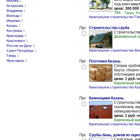
Москва
1
под ключ кварт
Астрахань
1
цена: 300 000
Владимир
1
ТКК
Тверь, Р
Вологда
0
Капитальное строительство Тв
Иваново
0
Казань
2
Строительство сруба
Кострома
0
Строительство
Краснодар
3
Деревянный с
Красноярск
2
Ростов-на-Дону
0
Капитальное строительство Во
Санкт-Петербург
1
Тверь
1
Ярославль
3
Плотники Казань
Сборка срубов
бруса, сборно
плотницкие раб
цена: 1 руб.
ме
Кирпичный ка
Капитальное строительство Ка
Каменщики Казань
Строительство
газоблоков, к
облицовочного 
цена: 1 руб.
ме
Кирпичный ка
Капитальное строительство Ка
Срубы бань, домов из оци
Сруб бани, до