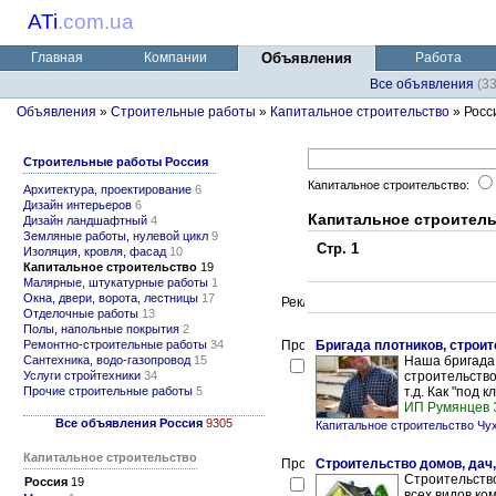
ATi
.
com.ua
Главная
Компании
Объявления
Работа
Все объявления
(3
Объявления
»
Строительные работы
»
Капитальное строительство
» Росс
Строительные работы Россия
Капитальное строительство:
Архитектура, проектирование
6
Дизайн интерьеров
6
Капитальное строитель
Дизайн ландшафтный
4
Земляные работы, нулевой цикл
9
Стр. 1
Изоляция, кровля, фасад
10
Капитальное строительство
19
Малярные, штукатурные работы
1
Окна, двери, ворота, лестницы
17
Отделочные работы
13
Полы, напольные покрытия
2
Ремонтно-строительные работы
34
Бригада плотников, строит
Сантехника, водо-газопровод
15
Наша бригада
Услуги стройтехники
34
строительство
Прочие строительные работы
5
т.д. Как "под 
ИП Румянцев 
Все объявления Россия
9305
Капитальное строительство Чу
Капитальное строительство
Строительство домов, дач
Строительство
Россия
19
всех видов ко