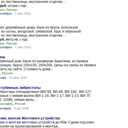
из лиственницы, внутренняя отделка -...
 руб.
штука с ндс
рск, Россия
асноярск
-
7 июн 2010
ит деревянные дома, бани из бруса, используя
из сосны, ангарской, сибирской, брус и обрезной
из лиственницы, внутренняя отделка -...
уб.
метр кв. с ндс
рск, Россия
асноярск
-
7 июн 2010
вна
вянный дом, баню по размерам Заказчика, из бревна
ручную, бруса 150х150, 200х200. Цены на срубы из бревна
еть на сайте. Стоимость дома...
, Россия
сква
-
24 фев 2010
глубинные, вибростолы
ибраторы площадочные (ВИ-99, ВИ-98, ВИ-104 , ВИ-127,
инные с гибким валом (ВИ-1-16, ВИ-1-17, ВИ-1-13, ВИ-75
 220В), гибкие валы,...
рославль, Россия
ославль
-
6 дек 2009
ение, монтаж Мачтового устройства
ие и монтаж мачтовых устройств до 60м. Сдача под ключ.
нзии на проектирование и монтаж...