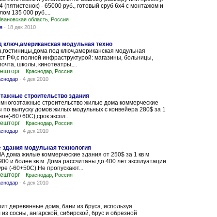
 (пятистенок) - 65000 руб., готовый сруб 6х4 с монтажом и
ом 135 000 руб....
Ивановская область, Россия
я
-
18 дек 2010
д ключ,американская модульная техно
,гостиницы,дома под ключ,американская модульная
ост РФ,с полной инфраструктурой: магазины, больницы,
очта, школы, кинотеатры,...
нешторг
Краснодар, Россия
аснодар
-
4 дек 2010
тажные строительство здания
многоэтажные строительство жилые дома коммерческие
 по выпуску домов жилых модульных с конвейера 280$ за 1
нов(-60+60С),срок экспл...
нешторг
Краснодар, Россия
аснодар
-
4 дек 2010
 здания модульная технология
А дома жилые коммерческие здания от 250$ за 1 кв м
00 и более кв м. Дома рассчитаны до 400 лет эксплуатации
ре (-60+50С).Не пропускают...
нешторг
Краснодар, Россия
аснодар
-
4 дек 2010
ит деревянные дома, бани из бруса, используя
из сосны, ангарской, сибирской, брус и обрезной