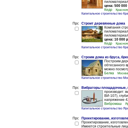
пиломатериал 
цена: 500 000
Кедр
Красноя
Капитальное строительство Кр
Строит деревянные дома
Компания стро
пиломатериал 
пиломатериал 
цена: 10 000 р
Кедр
Красноя
Капитальное строительство Кр
Строим дома из бруса, бре
Построим дере
обтесанного в
можно посмотр
Белка
Москва
Капитальное строительство Мо
Вибраторы площадочные, 
производит: в
ВИ-107), глуб
напряжение 42,
Вибромаш
Я
Капитальное строительство Яр
Проектирование, изготовл
Проектирование, изготовлен
Имеются строительные лице