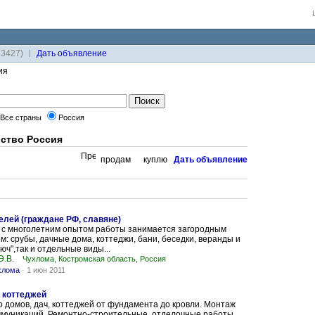
33427)
Дaть объявление
ия
Все страны
Россия
ство Россия
продам
куплю
Дaть объявление
елей (граждане РФ, славяне)
 с многолетним опытом работы занимается загородным
м: срубы, дачные дома, коттеджи, бани, беседки, веранды и
ключ",так и отдельные виды...
Э.В.
Чухлома, Костромская область, Россия
хлома
-
1 июн 2011
, коттеджей
 домов, дач, коттеджей от фундамента до кровли. Монтаж
ммуникаций. Ремонтно-строительные, отделочные работы