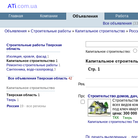
ATi
.
com.ua
Главная
Компании
Объявления
Работа
Все объявления
(3
Объявления
»
Строительные работы
»
Капитальное строительство
»
Росс
Строительные работы Тверская
область
Капитальное строительство:
Изоляция, кровля, фасад
1
Капитальное строитель
Капитальное строительство
1
Ремонтно-строительные работы
1
Стр. 1
Сантехника, водо-газопровод
3
Все объявления Тверская область
42
Капитальное строительство
Тверская область
1
Строительство домов, дач
Тверь
1
Строительство
всех видов ко
Россия
19 - все регионы
под ключ кварт
цена: 300 000
ТКК
Тверь
Капитальное строительство Тв
печать выделенных
-
пос