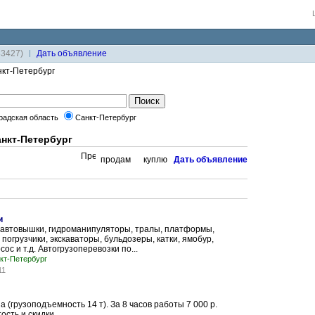
33427)
Дaть объявление
кт-Петербург
радская область
Санкт-Петербург
анкт-Петербург
продам
куплю
Дaть объявление
и
 автовышки, гидроманипуляторы, тралы, платформы,
 погрузчики, экскаваторы, бульдозеры, катки, ямобур,
сос и т.д. Автогрузоперевозки по...
кт-Петербург
11
 (грузоподъемность 14 т). За 8 часов работы 7 000 р.
сть и скидки.