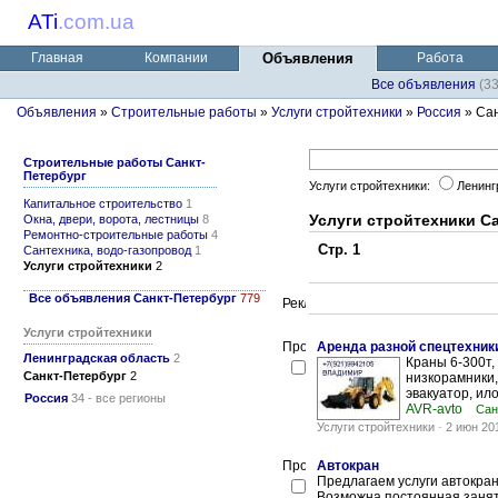
ATi
.
com.ua
Главная
Компании
Объявления
Работа
Все объявления
(3
Объявления
»
Строительные работы
»
Услуги стройтехники
»
Россия
» Сан
Строительные работы Санкт-
Петербург
Услуги стройтехники:
Ленинг
Капитальное строительство
1
Услуги стройтехники С
Окна, двери, ворота, лестницы
8
Ремонтно-строительные работы
4
Стр. 1
Сантехника, водо-газопровод
1
Услуги стройтехники
2
Все объявления Санкт-Петербург
779
Услуги стройтехники
Аренда разной спецтехник
Ленинградская область
2
Краны 6-300т,
Санкт-Петербург
2
низкорамники,
эвакуатор, ило
Россия
34 - все регионы
AVR-avto
Сан
Услуги стройтехники
-
2 июн 20
Автокран
Предлагаем услуги автокрана
Возможна постоянная занято