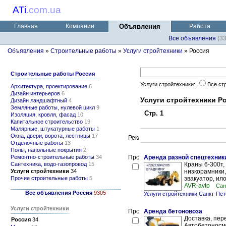
ATi
.
com.ua
Главная
Компании
Объявления
Работа
Все объявления
(3
Объявления
»
Строительные работы
»
Услуги стройтехники
» Россия
Строительные работы Россия
Услуги стройтехники:
Все с
Архитектура, проектирование
6
Дизайн интерьеров
6
Услуги стройтехники Р
Дизайн ландшафтный
4
Земляные работы, нулевой цикл
9
Стр. 1
Изоляция, кровля, фасад
10
Капитальное строительство
19
Малярные, штукатурные работы
1
Окна, двери, ворота, лестницы
17
Отделочные работы
13
Полы, напольные покрытия
2
Ремонтно-строительные работы
34
Аренда разной спецтехник
Сантехника, водо-газопровод
15
Краны 6-300т,
Услуги стройтехники
34
низкорамники,
Прочие строительные работы
5
эвакуатор, ило
AVR-avto
Сан
Все объявления Россия
9305
Услуги стройтехники Санкт-Пет
Услуги стройтехники
Аренда бетоновоза
Доставка, пер
Россия
34
Автобетоносме