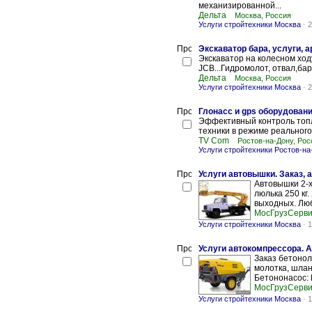
механизированной...
Дельта
Москва, Россия
Услуги стройтехники Москва
-
2
Экскаватор бара, услуги, 
Экскаватор на колесном ход
JCB...Гидромолот, отвал,бар
Дельта
Москва, Россия
Услуги стройтехники Москва
-
2
Глонасс и gps оборудован
Эффективный контроль топл
техники в режиме реального
TV Com
Ростов-на-Дону, Рос
Услуги стройтехники Ростов-на
Услуги автовышки. Заказ, 
Автовышки 2-х 
люлька 250 кг.
выходных. Люб
МосГрузСерв
Услуги стройтехники Москва
-
1
Услуги автокомпрессора. 
Заказ бетонол
молотка, шлан
Бетононасос: N
МосГрузСерв
Услуги стройтехники Москва
-
1