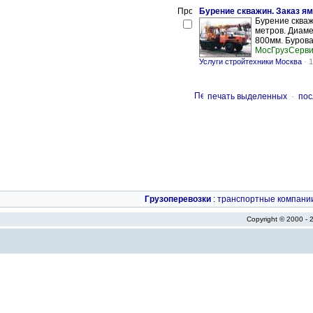
Бурение скважин. Заказ ям
Бурение скваж
метров. Диамет
800мм. Буровая
МосГрузСерв
Услуги стройтехники Москва
-
1
печать выделенных
-
пос
Грузоперевозки
:
транспортные компани
Copyright © 2000 -