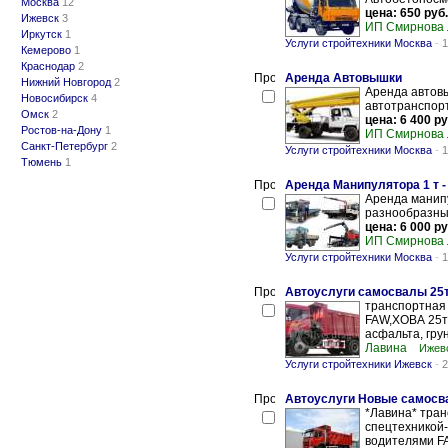
Москва
12
цена: 650 руб.
Ижевск
3
ИП Смирнова 
Иркутск
1
Услуги стройтехники Москва
-
1
Кемерово
1
Краснодар
2
Аренда Автовышки
Нижний Новгород
2
Аренда автов
Новосибирск
4
автотранспорт
Омск
2
цена: 6 400 ру
Ростов-на-Дону
1
ИП Смирнова 
Санкт-Петербург
2
Услуги стройтехники Москва
-
1
Тюмень
1
Аренда Манипулятора 1 т - 
Аренда манипу
разнообразны,
цена: 6 000 ру
ИП Смирнова 
Услуги стройтехники Москва
-
1
Автоуслуги самосвалы 25
транспортная
FAW,ХОВА 25т 
асфальта, грун
Лавина
Ижевс
Услуги стройтехники Ижевск
-
2
Автоуслуги Новые самосва
*Лавина* тран
спецтехникой-
водителями FA