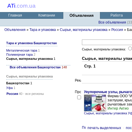
ATi
.
com.ua
Главная
Компании
Объявления
Работа
Все объявления
(3
Объявления
»
Тара и упаковка
»
Сырье, материалы упаковка
»
Россия
» Ба
Тара и упаковка Башкортостан
Сырье, материалы упаковка:
Металлическая тара
1
Полимерная тара
2
Сырье, материалы упа
Сырье, материалы упаковка
1
Стр. 1
Все объявления Башкортостан
148
Сырье, материалы упаковка
Башкортостан
1
Уфа
1
Укупорочные узлы, рычаго
Россия
40 - все регионы
Фирма ООО "И
заглушки, кры
рычаговые зам
Интер Актио
Сырье, материалы упаковка У
печать выделенных
-
пос