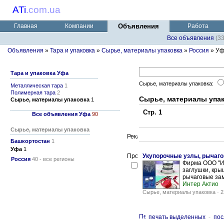
ATi
.
com.ua
Главная
Компании
Объявления
Работа
Все объявления
(3
Объявления
»
Тара и упаковка
»
Сырье, материалы упаковка
»
Россия
» У
Тара и упаковка Уфа
Сырье, материалы упаковка:
Металлическая тара
1
Полимерная тара
2
Сырье, материалы упа
Сырье, материалы упаковка
1
Стр. 1
Все объявления Уфа
90
Сырье, материалы упаковка
Башкортостан
1
Уфа
1
Укупорочные узлы, рычаго
Россия
40 - все регионы
Фирма ООО "И
заглушки, кры
рычаговые зам
Интер Актио
Сырье, материалы упаковка
-
2
печать выделенных
-
пос