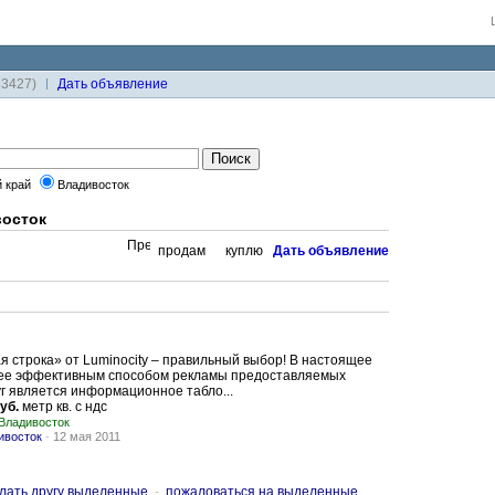
33427)
Дaть объявление
й край
Владивосток
восток
продам
куплю
Дaть объявление
я строка» от Luminocity – правильный выбор! В настоящее
ее эффективным способом рекламы предоставляемых
уг является информационное табло...
уб.
метр кв. с ндс
Владивосток
ивосток
-
12 мая 2011
лать другу выделенные
-
пожаловаться на выделенные