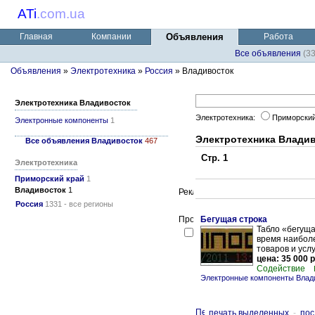
ATi
.
com.ua
Главная
Компании
Объявления
Работа
Все объявления
(3
Объявления
»
Электротехника
»
Россия
» Владивосток
Электротехника Владивосток
Электротехника:
Приморски
Электронные компоненты
1
Электротехника Влади
Все объявления Владивосток
467
Стр. 1
Электротехника
Приморский край
1
Владивосток
1
Россия
1331 - все регионы
Бегущая строка
Табло «бегуща
время наибол
товаров и усл
цена: 35 000 р
Содействие
Электронные компоненты Влад
печать выделенных
-
пос