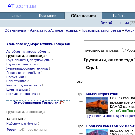
ATi
.
com.ua
Главная
Компании
Объявления
Работа
Все объявления
(3
Объявления
»
Авиа авто ж/д море техника
»
Грузовики, автопоезда
»
Росси
Авиа авто ж/д море техника Татарстан
Грузовики, автопоезда:
Росс
Автобусы, микроавтобусы
1
Грузовики, автопоезда
2
Грузовики, автопоезда
Груз. прицепы, полуприцепы
2
Грузовые запчасти
7
Стр. 1
Железнодорожная техника
1
Легковые автомобили
1
Погрузчики
1
Спецтехника
2
Ремонт грузовых авто
1
Шины и диски
1
Прочая автотехника
1
Камаз нефаз сзап
ООО "АвтоСпе
прежде всего 
Все объявления Татарстан
174
КАМАЗ всех мо
АвтоСпецТехн
Грузовики, автопоезда
Грузовики, автопоезда Набере
Татарстан
2
Набережные Челны
2
Продажа камазов 55102 54
Россия
143 - все регионы
продаются Тяг
180000руб Се