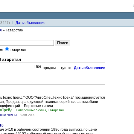
33427)
Дaть объявление
я
» Татарстан
ия
Татарстан
 Татарстан
продам
куплю
Дaть объявление
цТехноТрейд " OOO "АвтоСпецТехноТрейд" позиционируется
как, Продавец следующей техники: серийные автомобили
дификаций: - Бортовые тягачи...
оТрейд
Набережные Челны, Татарстан
жные Челны
-
3 авг 2009
10
ач 5410 в рабочем состоянии 1986 года выпуска по цене
льхозник 55102 собранный под новый с раммы по цене