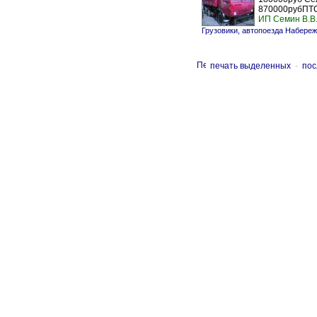
870000рубПТС
ИП Семин В.В
Грузовики, автопоезда Набере
печать выделенных
-
пос