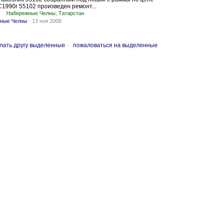
1990г 55102 произведен ремонт...
.
Набережные Челны, Татарстан
жные Челны
-
13 ноя 2008
лать другу выделенные
-
пожаловаться на выделенные