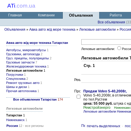
ATi
.
com.ua
Главная
Компании
Объявления
Работа
Все объявления
(3
Объявления
»
Авиа авто ж/д море техника
»
Легковые автомобили
»
Росси
Авиа авто ж/д море техника Татарстан
Легковые автомобили:
Росс
Автобусы, микроавтобусы
1
Грузовики, автопоезда
2
Легковые автомобили 
Груз. прицепы, полуприцепы
2
Грузовые запчасти
7
Стр. 1
Железнодорожная техника
1
Легковые автомобили
1
Погрузчики
1
Спецтехника
2
Ремонт грузовых авто
1
Шины и диски
1
Прочая автотехника
1
Продам Volvo S-40,2008г,
Volvo S-40,2008г, в отличн
по тел.Рустем
Все объявления Татарстан
174
цена: 55 000 руб.
штука с нд
Ремстройэнерго
Нижнекамс
Легковые автомобили
Легковые автомобили Нижнека
Татарстан
1
Нижнекамск
1
Россия
12 - все регионы
печать выделенных
-
пос