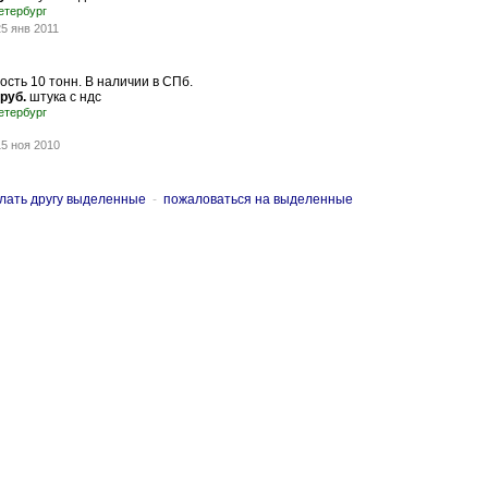
етербург
25 янв 2011
сть 10 тонн. В наличии в СПб.
 руб.
штука с ндс
етербург
15 ноя 2010
лать другу выделенные
-
пожаловаться на выделенные