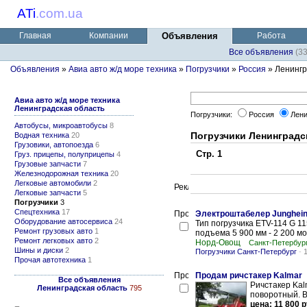
ATi
.
com.ua
Главная
Компании
Объявления
Работа
Все объявления
(3
Объявления
»
Авиа авто ж/д море техника
»
Погрузчики
»
Россия
» Ленингр
Авиа авто ж/д море техника
Ленинградская область
Погрузчики:
Россия
Лени
Автобусы, микроавтобусы
8
Погрузчики Ленинградс
Водная техника
20
Грузовики, автопоезда
6
Стр. 1
Груз. прицепы, полуприцепы
4
Грузовые запчасти
7
Железнодорожная техника
20
Легковые автомобили
2
Легковые запчасти
5
Погрузчики
3
Спецтехника
17
Электроштабелер Junghein
Оборудование автосервиса
24
Тип погрузчика ETV-114 G 1
Ремонт грузовых авто
1
подъема 5 900 мм - 2 200 мо
Ремонт легковых авто
2
Норд-Овощ
Санкт-Петербур
Шины и диски
2
Погрузчики Санкт-Петербург
-
Прочая автотехника
1
Продам ричстакер Kalmar
Все объявления
Ричстакер Kal
Ленинградская область
795
поворотный. В
цена: 11 800 р