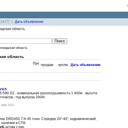
33427)
Дaть объявление
адская область
нградская область
кая область
продам
куплю
Дaть объявление
rich
15-590 DZ - номинальная грузоподъемность 1 400кг - высота
точасов - год выпуска 2004г.
г
1 июн 2011
mar DRD450. Г/п 45 тонн. Спредер 20"-40", гидравлический,
 наличии в СПб.
уб.
штука с ндс