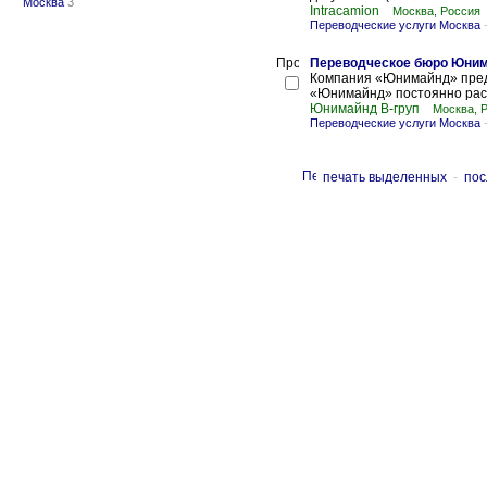
Москва
3
Intracamion
Москва, Россия
Переводческие услуги Москва
Переводческое бюро Юним
Компания «Юнимайнд» предл
«Юнимайнд» постоянно расши
Юнимайнд В-груп
Москва, 
Переводческие услуги Москва
печать выделенных
-
пос