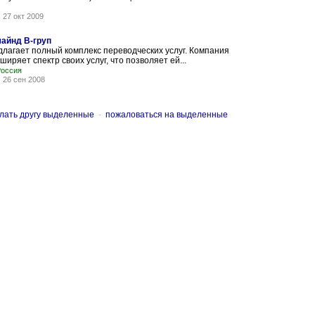
-
27 окт 2009
айнд В-груп
агает полный комплекс переводческих услуг. Компания
ряет спектр своих услуг, что позволяет ей...
Россия
-
26 сен 2008
лать другу выделенные
-
пожаловаться на выделенные