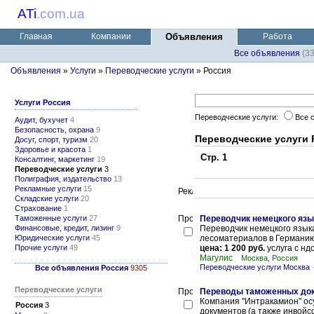
ATi
.
com.ua
Главная
Компании
Объявления
Работа
Все объявления
(3
Объявления
»
Услуги
»
Переводческие услуги
» Россия
Услуги Россия
Переводческие услуги:
Все 
Аудит, бухучет
4
Безопасность, охрана
9
Переводческие услуги 
Досуг, спорт, туризм
20
Здоровье и красота
1
Стр. 1
Консалтинг, маркетинг
19
Переводческие услуги
3
Полиграфия, издательство
13
Рекламные услуги
15
Складские услуги
20
Страхование
1
Таможенные услуги
27
Переводчик немецкого язы
Финансовые, кредит, лизинг
9
Переводчик немецкого языка
Юридические услуги
45
лесоматериалов в Германию 
Прочие услуги
49
цена: 1 200 руб.
услуга с ндс
Магулис
Москва, Россия
Переводческие услуги Москва
Все объявления Россия
9305
Переводческие услуги
Переводы таможенных доку
Компания "Интракамион" о
Россия
3
документов (а также инвойсо