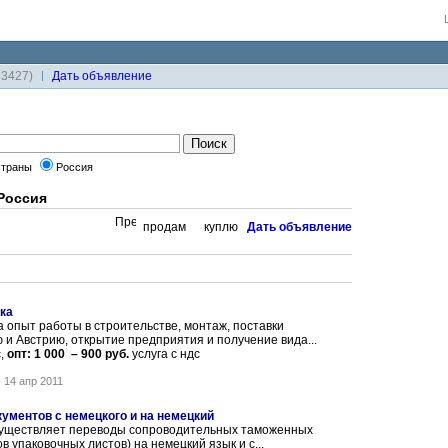
33427)
Дaть объявление
страны
Россия
Россия
продам
куплю
Дaть объявление
ка
 опыт работы в строительстве, монтаж, поставки
и Австрию, открытие предприятия и получение вида...
,
опт: 1 000 – 900 руб.
услуга с ндс
-
14 апр 2011
ментов с немецкого и на немецкий
существляет переводы сопроводительных таможенных
в упаковочных листов) на немецкий язык и с...