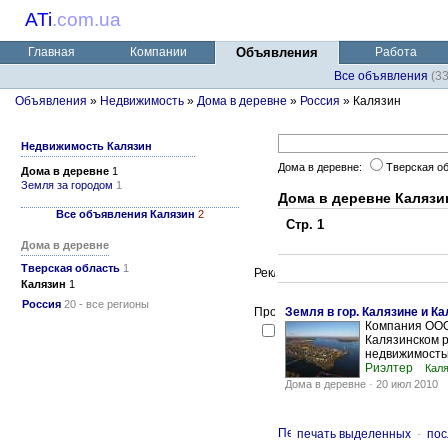
ATi
.
com.ua
Главная
Компании
Объявления
Работа
Все объявления
(3
Объявления
»
Недвижимость
»
Дома в деревне
»
Россия
» Калязин
Недвижимость Калязин
Дома в деревне:
Тверская о
Дома в деревне
1
Земля за городом
1
Дома в деревне Калязи
Все объявления Калязин
2
Стр. 1
Дома в деревне
Тверская область
1
Калязин
1
Россия
20 - все регионы
Земля в гор. Калязине и К
Компания ООО
Калязинском р
недвижимостью
Риэлтер
Каля
Дома в деревне
-
20 июл 2010
печать выделенных
-
пос