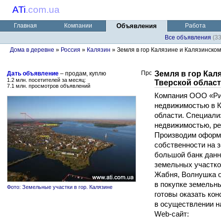
ATi
.
com.ua
Главная
Компании
Объявления
Работа
Все объявления
(3
Дома в деревне
»
Россия
»
Калязин
» Земля в гор Калязине и Калязинском.
Земля в гор Кал
Дать объявление
– продам, куплю
1.2 млн. посетителей за месяц:
Тверской облас
7.1 млн. просмотров объявлений
Компания ООО «Ри
недвижимостью в К
области. Специали
недвижимостью, ре
Производим оформл
собственности на 
большой банк данн
земельных участков
Жабня, Волнушка от
в покупке земельн
Фото: Земельные участки в гор. Калязине
готовы оказать ко
в осуществлении н
Web-сайт: