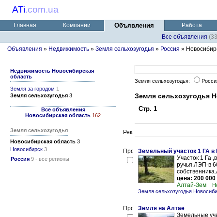
ATi
.
com.ua
Главная
Компании
Объявления
Работа
Все объявления
(3
Объявления
»
Недвижимость
»
Земля сельхозугодья
»
Россия
» Новосибир
Недвижимость Новосибирская
область
Земля сельхозугодья:
Росс
Земля за городом
1
Земля сельхозугодья 
Земля сельхозугодья
3
Стр. 1
Все объявления
Новосибирская область
162
Земля сельхозугодья
Новосибирская область
3
Новосибирск
3
Земельный участок 1 ГА в
Участок 1 Га ,
Россия
9 - все регионы
ручья.ЛЭП-в 6
собственника.
цена: 200 000
Алтай-Зем
Н
Земля сельхозугодья Новосиб
Земля на Алтае
Земельные уча