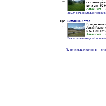
сезонные реал
цена опт: 50 
Алтай-Зем
Н
Земля сельхозугодья Новосиб
Земля на Алтае
Продам земел
Алтай.Располо
м-52.Цены:от 4
Алтай-Зем
Н
Земля сельхозугодья Новосиб
печать выделенных
-
пос