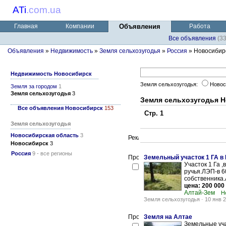
ATi
.
com.ua
Главная
Компании
Объявления
Работа
Все объявления
(3
Объявления
»
Недвижимость
»
Земля сельхозугодья
»
Россия
» Новосибир
Недвижимость Новосибирск
Земля сельхозугодья:
Новос
Земля за городом
1
Земля сельхозугодья
3
Земля сельхозугодья 
Все объявления Новосибирск
153
Стр. 1
Земля сельхозугодья
Новосибирская область
3
Новосибирск
3
Россия
9 - все регионы
Земельный участок 1 ГА в
Участок 1 Га ,
ручья.ЛЭП-в 6
собственника.
цена: 200 000
Алтай-Зем
Н
Земля сельхозугодья
-
10 янв 
Земля на Алтае
Земельные уча