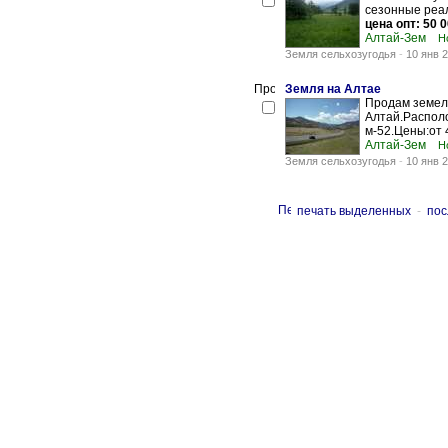
сезонные реал
цена опт: 50 
Алтай-Зем
Н
Земля сельхозугодья
-
10 янв 
Земля на Алтае
Продам земел
Алтай.Располо
м-52.Цены:от 4
Алтай-Зем
Н
Земля сельхозугодья
-
10 янв 
печать выделенных
-
пос