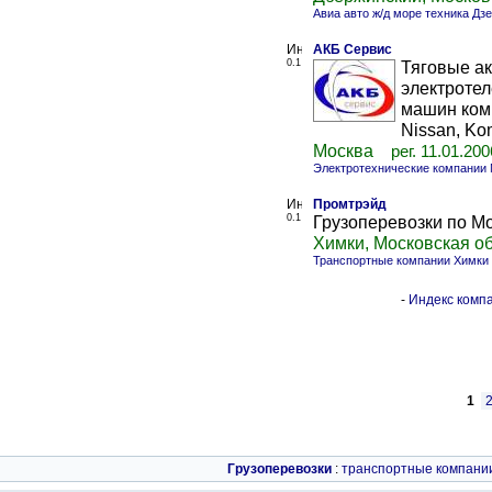
Авиа авто ж/д море техника Дз
АКБ Сервис
0.1
Тяговые ак
электроте
машин комп
Nissan, Kom
Москва
рег. 11.01.200
Электротехнические компании
Промтрэйд
0.1
Грузоперевозки по Мо
Химки, Московская о
Транспортные компании Химки
-
Индекс компа
1
Грузоперевозки
:
транспортные компани