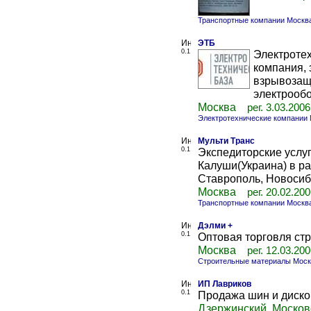
Транспортные компании Москв
ЭТБ
0.1
Электроте
компания, 
взрывозащ
электрообо
Москва
рег. 3.03.2006
Электротехнические компании
Мульти Транс
0.1
Экспедиторские услуг
Калуши(Украина) в р
Ставрополь, Новосиби
Москва
рег. 20.02.20
Транспортные компании Москв
Дэлми +
0.1
Оптовая торговля ст
Москва
рег. 12.03.20
Строительные материалы Моск
ИП Лавриков
0.1
Продажа шин и диско
Дзержинский, Москов