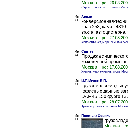
Москва
рег. 26.08.20
Строительные материалы Моск
Ариар
0.1
конверсионная-техника
краз-258, камаз-4310, з
вахта, автоцистерна,
Москва
рег. 27.08.20
Авиа авто ж/д море техника Мо
Синтез
0.1
Продажа химического
кожевенной промышл
Москва
рег. 17.08.20
Химия, нефтехимия, уголь Мос
И.П.Михов В.П.
0.1
Грузоперевозка,сыпу
.офисные,дачные,заг
DAF 45-150 фургон 36/
Москва
рег. 28.07.20
Транспортные компании Москв
Премьер-Сервис
0.1
грузовлад
Москва
р