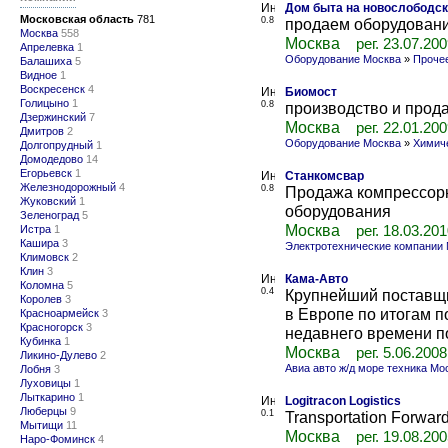
Дом быта на новослободс
Московская область
781
0.8
продаем оборудовани
Москва
558
Москва
рег. 23.07.20
Апрелевка
1
Оборудование Москва
»
Проче
Балашиха
5
Видное
1
Воскресенск
4
Биомост
Голицыно
1
0.8
производство и прод
Дзержинский
7
Москва
рег. 22.01.20
Дмитров
2
Оборудование Москва
»
Химич
Долгопрудный
1
Домодедово
14
Егорьевск
1
Станкомсвар
Железнодорожный
4
0.8
Продажа компрессорн
Жуковский
1
оборудования
Зеленоград
5
Москва
Истра
1
рег. 18.03.20
Кашира
3
Электротехнические компании
Климовск
2
Клин
3
Кама-Авто
Коломна
5
0.4
Крупнейший поставщи
Королев
3
в Европе по итогам п
Красноармейск
3
Красногорск
3
недавнего времени по
Кубинка
1
Москва
рег. 5.06.2008
Ликино-Дулево
2
Авиа авто ж/д море техника Мо
Лобня
3
Луховицы
1
Лыткарино
1
Logitracon Logistics
Люберцы
9
0.1
Transportation Forwar
Мытищи
11
Москва
рег. 19.08.20
Наро-Фоминск
4