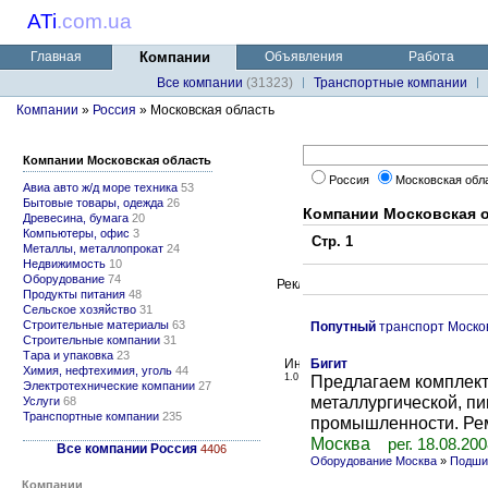
ATi
.
com.ua
Главная
Компании
Объявления
Работа
Все компании
(31323)
Транспортные компании
Компании
»
Россия
» Московская область
Компании Московская область
Россия
Московская обл
Авиа авто ж/д море техника
53
Бытовые товары, одежда
26
Компании Московская 
Древесина, бумага
20
Компьютеры, офис
3
Стр. 1
Металлы, металлопрокат
24
Недвижимость
10
Оборудование
74
Продукты питания
48
Сельское хозяйство
31
Строительные материалы
63
Попутный
транспорт Москов
Строительные компании
31
Тара и упаковка
23
Бигит
Химия, нефтехимия, уголь
44
1.0
Предлагаем комплект
Электротехнические компании
27
металлургической, пи
Услуги
68
Транспортные компании
235
промышленности. Ремн
Москва
рег. 18.08.20
Все компании Россия
4406
Оборудование Москва
»
Подши
Компании