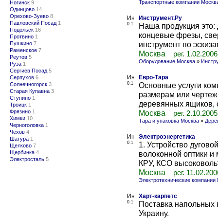
Транспортные компании Москв
Ногинск
9
Одинцово
14
Орехово-Зуево
8
Инструмент.Ру
Павловский Посад
1
0.1
Наша продукция это:
Подольск
16
концевые фрезы, свер
Протвино
1
инструмент по эскиза
Пушкино
7
Раменское
7
Москва
рег. 1.02.2006
Реутов
5
Оборудование Москва
»
Инстр
Руза
1
Сергиев Посад
5
Евро-Тара
Серпухов
6
0.1
Основные услуги ком
Солнечногорск
3
Старая Купавна
3
размерам или чертежа
Ступино
1
деревянных ящиков, с
Троицк
1
Фрязино
1
Москва
рег. 2.10.2005
Химки
10
Тара и упаковка Москва
»
Дере
Черноголовка
1
Чехов
4
Электроэнергетика
Шатура
1
0.1
1. Устройство дугов
Щелково
7
Щербинка
4
волоконной оптики и
Электросталь
5
КРУ, КСО высоковольт
Москва
рег. 11.02.200
Электротехнические компании
Харт-карпетс
0.1
Поставка напольных 
Украину.