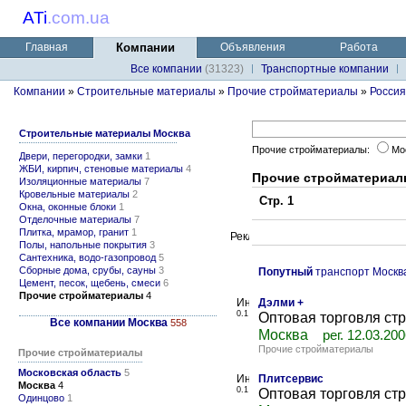
ATi
.
com.ua
Главная
Компании
Объявления
Работа
Все компании
(31323)
Транспортные компании
Компании
»
Строительные материалы
»
Прочие стройматериалы
»
Россия
Строительные материалы Москва
Прочие стройматериалы:
Мо
Двери, перегородки, замки
1
ЖБИ, кирпич, стеновые материалы
4
Прочие стройматериал
Изоляционные материалы
7
Кровельные материалы
2
Стр. 1
Окна, оконные блоки
1
Отделочные материалы
7
Плитка, мрамор, гранит
1
Полы, напольные покрытия
3
Сантехника, водо-газопровод
5
Сборные дома, срубы, сауны
3
Попутный
транспорт Москв
Цемент, песок, щебень, смеси
6
Прочие стройматериалы
4
Дэлми +
0.1
Оптовая торговля ст
Все компании Москва
558
Москва
рег. 12.03.20
Прочие стройматериалы
Прочие стройматериалы
Московская область
5
Плитсервис
Москва
4
0.1
Оптовая торговля ст
Одинцово
1