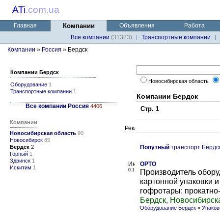
ATi
.
com.ua
Главная
Компании
Объявления
Работа
Все компании
(31323)
Транспортные компании
Компании
»
Россия
» Бердск
Компании Бердск
Новосибирская область
Оборудование
1
Транспортные компании
1
Компании Бердск
Все компании Россия
4406
Стр. 1
Компании
Новосибирская область
90
Новосибирск
85
Бердск
2
Попутный
транспорт Бердс
Горный
1
Здвинск
1
ОРТО
Искитим
1
0.1
Производитель обору
картонной упаковки 
гофротары: прокатно-
Бердск, Новосибирск
Оборудование Бердск
»
Упаков