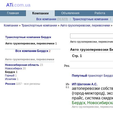
ATi
.
com.ua
Главная
Компании
Объявления
Работа
Все компании
(31323)
Транспортные компании
Компании
»
Транспортные компании
»
Авто грузоперевозки, перевозчики
Транспортные компании Бердск
Авто грузоперевозки, перевозчи
Авто грузоперевозки, перевозчики
1
Авто грузоперевозки Б
Все компании Бердск
2
Стр. 1
Авто грузоперевозки, перевозчики
Новосибирская область
23
Новосибирск
20
Бердск
1
Горный
1
Попутный
транспорт Бердс
Искитим
1
Россия
1157 - все регионы
ИП Шатохин А.С.
0.1
автоперевозки собств
(город-межгород), эк
прайс, система скидок
Бердск, Новосибирск
Авто грузоперевозки, перевозч