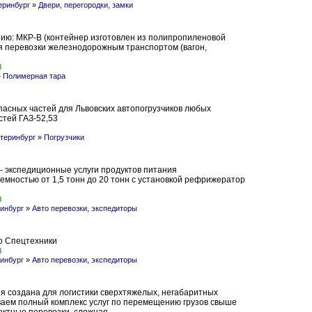
еринбург
»
Двери, перегородки, замки
ю: МКР-В (контейнер изготовлен из полипропиленовой
я перевозки железнодорожным транспортом (вагон,
8
»
Полимерная тара
пасных частей для Львовских автопогрузчиков любых
стей ГАЗ-52,53
атеринбург
»
Погрузчики
- экспедиционные услуги продуктов питания
емностью от 1,5 тонн до 20 тонн с установкой рефрижератор
8
инбург
»
Авто перевозки, экспедиторы
до Спецтехники
8
инбург
»
Авто перевозки, экспедиторы
я создана для логистики сверхтяжелых, негабаритных
ваем полный комплекс услуг по перемещению грузов свыше