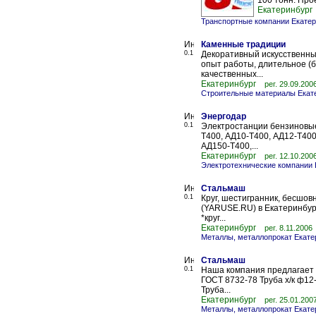
100 тонн. Про
Екатеринбург
Транспортные компании Екатер
Каменные традиции
0.1
Декоративный искусственны
опыт работы, длительное (б
качественных...
Екатеринбург
рег. 29.09.200
Строительные материалы Екат
Энергодар
0.1
Электростанции бензиновые
Т400, АД10-Т400, АД12-Т400
АД150-Т400,...
Екатеринбург
рег. 12.10.200
Электротехнические компании 
Стальмаш
0.1
Круг, шестигранник, бесшо
(YARUSE.RU) в Екатеринбурге
*круг...
Екатеринбург
рег. 8.11.2006
Металлы, металлопрокат Екате
Стальмаш
0.1
Наша компания предлагает 
ГОСТ 8732-78 Труба х/к ф12
Труба...
Екатеринбург
рег. 25.01.200
Металлы, металлопрокат Екате