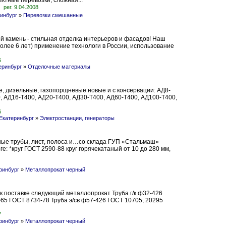
ектные перевозки, сложная...
рег. 9.04.2008
инбург
»
Перевозки смешанные
й камень - стильная отделка интерьеров и фасадов! Наш
олее 6 лет) применение технологи в России, использование
6
еринбург
»
Отделочные материалы
, дизельные, газопорщневые новые и с консервации: АД8-
, АД16-Т400, АД20-Т400, АД30-Т400, АД60-Т400, АД100-Т400,
6
Екатеринбург
»
Электростанции, генераторы
вные трубы, лист, полоса и…со склада ГУП «Стальмаш»
: *круг ГОСТ 2590-88 круг горячекатаный от 10 до 280 мм,
ринбург
»
Металлопрокат черный
к поставке следующий металлопрокат Труба г/к ф32-426
-65 ГОСТ 8734-78 Труба э/св ф57-426 ГОСТ 10705, 20295
7
ринбург
»
Металлопрокат черный