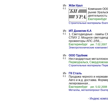
Жби-Урал
0.1
Компания ООО
рынке Уральск
деятельность 
Екатеринбург
Строительные материалы Екат
ИП Данилин К.А
0.1
1. Светодиодные - лампы С
СПИУ. 2. Мощное светодиодн
прожекторы АПС-2/56,...
Екатеринбург
рег. 7.02.2007
Электротехнические компании 
ООО Трубник
0.1
Нестандартные металлоконс
Первоуральск, Свердловска
Строительные материалы Перв
ГК Сталь
0.1
Продажа черного и нержаве
Авто и ж.д. доставка. Форми
легированная...
Екатеринбург
рег. 5.02.2008
Металлы, металлопрокат Екате
-
Индекс компа