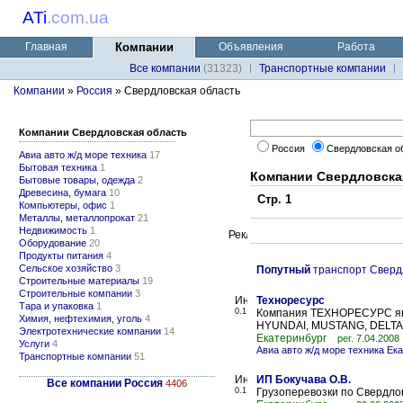
ATi
.
com.ua
Главная
Компании
Объявления
Работа
Все компании
(31323)
Транспортные компании
Компании
»
Россия
» Свердловская область
Компании Свердловская область
Россия
Свердловская о
Авиа авто ж/д море техника
17
Бытовая техника
1
Компании Свердловска
Бытовые товары, одежда
2
Древесина, бумага
10
Стр. 1
Компьютеры, офис
1
Металлы, металлопрокат
21
Недвижимость
1
Оборудование
20
Продукты питания
4
Сельское хозяйство
3
Попутный
транспорт Сверд
Строительные материалы
19
Строительные компании
3
Техноресурс
Тара и упаковка
1
0.1
Компания ТЕХНОРЕСУРС явл
Химия, нефтехимия, уголь
4
HYUNDAI, MUSTANG, DELTA,
Электротехнические компании
14
Екатеринбург
рег. 7.04.2008
Услуги
4
Авиа авто ж/д море техника Ек
Транспортные компании
51
ИП Бокучава О.В.
Все компании Россия
4406
0.1
Грузоперевозки по Свердлов