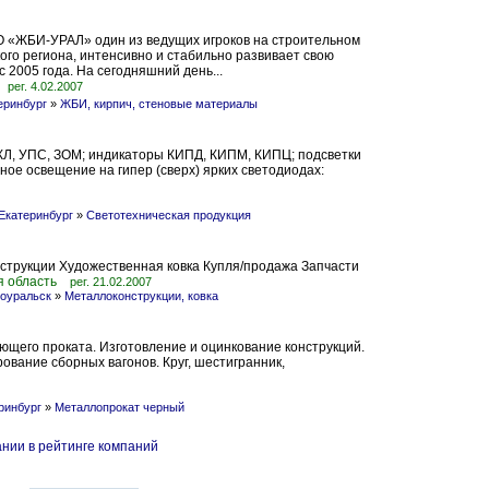
 «ЖБИ-УРАЛ» один из ведущих игроков на строительном
ого региона, интенсивно и стабильно развивает свою
с 2005 года. На сегодняшний день...
рег. 4.02.2007
еринбург
»
ЖБИ, кирпич, стеновые материалы
КЛ, УПС, ЗОМ; индикаторы КИПД, КИПМ, КИПЦ; подсветки
ое освещение на гипер (сверх) ярких светодиодах:
Екатеринбург
»
Светотехническая продукция
трукции Художественная ковка Купля/продажа Запчасти
я область
рег. 21.02.2007
оуральск
»
Металлоконструкции, ковка
ющего проката. Изготовление и оцинкование конструкций.
рование сборных вагонов. Круг, шестигранник,
ринбург
»
Металлопрокат черный
нии в рейтинге компаний