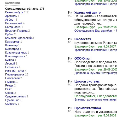
Екатеринбург
рег. 30.06.200
Компании
Транспортные компании Екатер
Свердловская область
176
Екатеринбург
117
Уральский центр
Арамиль
1
0.1
Наша компания занимается
Асбест
3
оборудования, металлургиче
Березовский
4
для переработки...
Богданович
1
Екатеринбург
рег. 30.05.200
Верхняя Пышма
2
Оборудование Екатеринбург
»
Ирбит
2
Каменск-Уральский
3
Эколестех
Камышлов
1
0.1
грузоперевозки по России к
Качканар
1
Екатеринбург
рег. 9.09.2007
Кировград
1
Транспортные компании Екатер
Краснотурьинск
1
Красноуральск
1
ООО Опал
Кушва
1
0.1
Производство и продажа ле
Лесной
1
России и на экспорт авто и
Невьянск
1
Екатеринбург
рег. 29.09.200
Нижний Тагил
7
Древесина, бумага Екатеринбу
Первоуральск
16
Полевской
2
Циклон системс
Пышма
1
0.1
Продажа трансформаторно-р
Ревда
2
производства: - Трансформ
Реж
1
подстанции...
Серов
2
Первоуральск, Свердловска
Среднеуральск
1
Электротехнические компании
Сухой Лог
2
Сысерть
1
Промпожтехника
0.1
Изготовление и установка п
Екатеринбург
рег. 5.06.2008