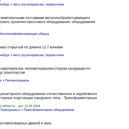
8
инбург
»
Авто грузоперевозки, перевозчики
 комплексными поставками металлообрабатывающего
ского, кузнечно-прессового оборудования, оборудования
7
Металлообрабатывающее оборуд.
амаз открытый пп длинна 12.7 конники
инбург
»
Авто грузоперевозки, перевозчики
соматериалов, пиломатериалов,отгрузка продукции по
 жд транспортом
7
рг
»
Пиломатериалы
еакторного оборудования отечественного и зарубежного
аторные подстанции городского типа; - Трансформаторные
я область
рег. 22.05.2008
 Первоуральск
»
Трансформаторное оборудование
ротивопожарных дверей и окон.