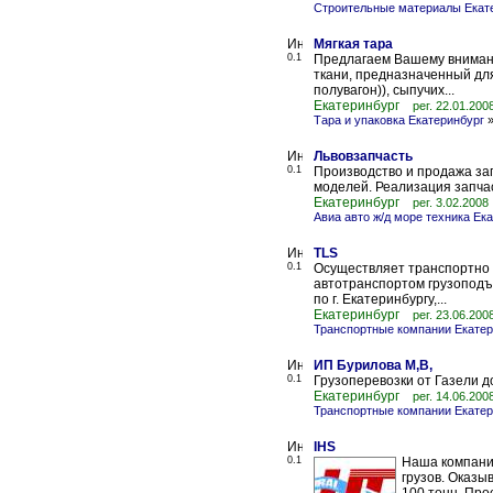
Строительные материалы Екат
Мягкая тара
0.1
Предлагаем Вашему внимани
ткани, предназначенный дл
полувагон)), сыпучих...
Екатеринбург
рег. 22.01.200
Тара и упаковка Екатеринбург
Львовзапчасть
0.1
Производство и продажа за
моделей. Реализация запча
Екатеринбург
рег. 3.02.2008
Авиа авто ж/д море техника Ек
TLS
0.1
Осуществляет транспортно 
автотранспортом грузоподъ
по г. Екатеринбургу,...
Екатеринбург
рег. 23.06.200
Транспортные компании Екатер
ИП Бурилова М,В,
0.1
Грузоперевозки от Газели 
Екатеринбург
рег. 14.06.200
Транспортные компании Екатер
IHS
0.1
Наша компани
грузов. Оказы