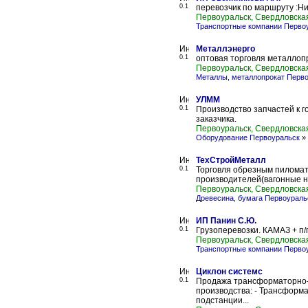
0.1
перевозчик по маршруту :Н
Первоуральск, Свердловска
Транспортные компании Перво
Металлэнерго
0.1
оптовая торговля металлоп
Первоуральск, Свердловска
Металлы, металлопрокат Перв
УЛММ
0.1
Производство запчастей к 
заказчика.
Первоуральск, Свердловска
Оборудование Первоуральск
»
ТехСтройМеталл
0.1
Торговля обрезным пиломат
производителей(вагонные н
Первоуральск, Свердловска
Древесина, бумага Первоураль
ИП Панин С.Ю.
0.1
Грузоперевозки. КАМАЗ + п/
Первоуральск, Свердловска
Транспортные компании Перво
Циклон системс
0.1
Продажа трансформаторно-р
производства: - Трансформ
подстанции...