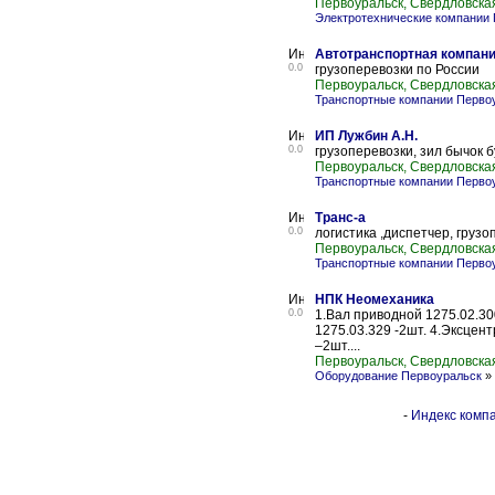
Первоуральск, Свердловска
Электротехнические компании
Автотранспортная компан
0.0
грузоперевозки по России
Первоуральск, Свердловска
Транспортные компании Перво
ИП Лужбин А.Н.
0.0
грузоперевозки, зил бычок б
Первоуральск, Свердловска
Транспортные компании Перво
Транс-а
0.0
логистика ,диспетчер, грузо
Первоуральск, Свердловска
Транспортные компании Перво
НПК Неомеханика
0.0
1.Вал приводной 1275.02.30
1275.03.329 -2шт. 4.Эксцент
–2шт....
Первоуральск, Свердловска
Оборудование Первоуральск
»
-
Индекс компа