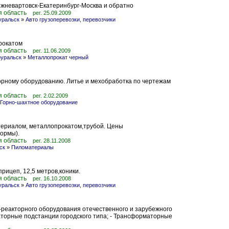
ижневартовск-Екатеринбург-Москва и обратно
я область
рег. 25.09.2009
уральск
»
Авто грузоперевозки, перевозчики
рокатом
я область
рег. 11.06.2009
оуральск
»
Металлопрокат черный
горному оборудованию. Литье и мехобработка по чертежам
я область
рег. 2.02.2009
Горно-шахтное оборудование
ериалом, металлопрокатом,трубой. Цены
ормы).
я область
рег. 28.11.2008
ск
»
Пиломатериалы
прицеп, 12,5 метров,коники.
я область
рег. 16.10.2008
уральск
»
Авто грузоперевозки, перевозчики
еакторного оборудования отечественного и зарубежного
аторные подстанции городского типа; - Трансформаторные