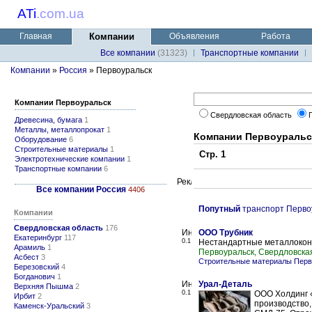
ATi
.
com.ua
Главная
Компании
Объявления
Работа
Все компании
(31323)
Транспортные компании
Компании
»
Россия
» Первоуральск
Компании Первоуральск
Свердловская область
Древесина, бумага
1
Металлы, металлопрокат
1
Компании Первоуральс
Оборудование
6
Строительные материалы
1
Стр. 1
Электротехнические компании
1
Транспортные компании
6
Все компании Россия
4406
Попутный
транспорт Перво
Компании
Свердловская область
176
ООО Трубник
Екатеринбург
117
0.1
Нестандартные металлоконс
Арамиль
1
Первоуральск, Свердловска
Асбест
3
Строительные материалы Перв
Березовский
4
Богданович
1
Урал-Деталь
Верхняя Пышма
2
0.1
ООО Холдинг 
Ирбит
2
производство,
Каменск-Уральский
3