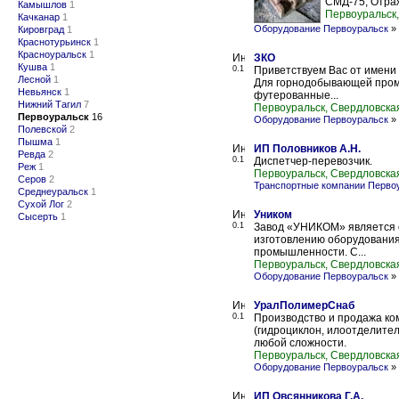
СМД-75, Отра
Камышлов
1
Первоуральск,
Качканар
1
Оборудование Первоуральск
»
Кировград
1
Краснотурьинск
1
Красноуральск
1
ЗКО
Кушва
1
0.1
Приветствуем Вас от имени
Лесной
1
Для горнодобывающей пром
Невьянск
1
футерованные...
Нижний Тагил
7
Первоуральск, Свердловска
Первоуральск
16
Оборудование Первоуральск
»
Полевской
2
Пышма
1
ИП Половников А.Н.
Ревда
2
0.1
Диспетчер-перевозчик.
Реж
1
Первоуральск, Свердловска
Серов
2
Транспортные компании Перво
Среднеуральск
1
Сухой Лог
2
Уником
Сысерть
1
0.1
Завод «УНИКОМ» является о
изготовлению оборудования
промышленности. С...
Первоуральск, Свердловска
Оборудование Первоуральск
»
УралПолимерСнаб
0.1
Производство и продажа ко
(гидроциклон, илоотделител
любой сложности.
Первоуральск, Свердловска
Оборудование Первоуральск
»
ИП Овсянникова Г.А.