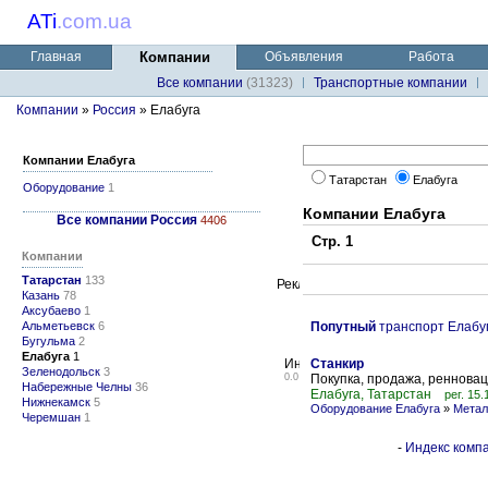
ATi
.
com.ua
Главная
Компании
Объявления
Работа
Все компании
(31323)
Транспортные компании
Компании
»
Россия
» Елабуга
Компании Елабуга
Татарстан
Елабуга
Оборудование
1
Компании Елабуга
Все компании Россия
4406
Стр. 1
Компании
Татарстан
133
Казань
78
Аксубаево
1
Альметьевск
6
Попутный
транспорт Елабу
Бугульма
2
Елабуга
1
Станкир
Зеленодольск
3
0.0
Покупка, продажа, реннов
Набережные Челны
36
Елабуга, Татарстан
рег. 15.
Нижнекамск
5
Оборудование Елабуга
»
Метал
Черемшан
1
-
Индекс компа