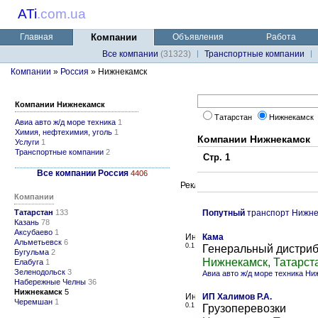
ATi
.
com.ua
Главная
Компании
Объявления
Работа
Все компании
(31323)
Транспортные компании
Компании
»
Россия
» Нижнекамск
Компании Нижнекамск
Татарстан
Нижнекамск
Авиа авто ж/д море техника
1
Химия, нефтехимия, уголь
1
Компании Нижнекамск
Услуги
1
Транспортные компании
2
Стр. 1
Все компании Россия
4406
Компании
Татарстан
133
Попутный
транспорт Нижне
Казань
78
Аксубаево
1
Кама
Альметьевск
6
0.1
Генеральный дистри
Бугульма
2
Нижнекамск, Татарст
Елабуга
1
Зеленодольск
3
Авиа авто ж/д море техника Н
Набережные Челны
36
Нижнекамск
5
ИП Халимов Р.А.
Черемшан
1
0.1
Грузоперевозки