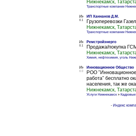
Нижнекамск, Татарст
Транспортные компании Нижне
ИП Ханнанов Д.М.
0.1
Грузоперевозки Газел
Нижнекамск, Татарст
Транспортные компании Нижне
Ремстройэнерго
0.1
Продажа/покупка ГС
Нижнекамск, Татарст
Химия, нефтехимия, уголь Ниж
Инновационное Общество
0.0
РОО "Инновационное
работа" бесплатно ок
населения, так же ок
Нижнекамск, Татарст
Услуги Нижнекамск
»
Кадровые
-
Индекс компа