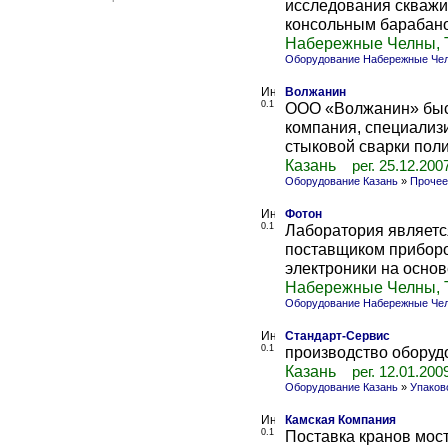
исследования скважи
консольным барабаном
Набережные Челны, 
Оборудование Набережные Че
Волжанин
0.1
ООО «Волжанин» быс
компания, специализ
стыковой сварки поли
Казань
рег. 25.12.200
Оборудование Казань
»
Прочее
Фотон
0.1
Лаборатория являетс
поставщиком приборо
электроники на основ
Набережные Челны, 
Оборудование Набережные Че
Стандарт-Сервис
0.1
производство оборуд
Казань
рег. 12.01.200
Оборудование Казань
»
Упаков
Камская Компания
0.1
Поставка кранов мос