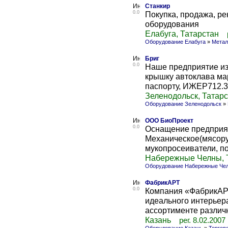
Станкир
0.0
Покупка, продажа, 
оборудования
Елабуга, Татарстан
Оборудование Елабуга
»
Метал
Бриг
0.0
Наше предприятие из
крышку автоклава мар
паспорту, ИЖЕР712.37
Зеленодольск, Татар
Оборудование Зеленодольск
»
ООО БиоПроект
0.0
Оснащение предприят
Механическое(мясору
мукопросеиватели, по
Набережные Челны, 
Оборудование Набережные Че
ФабрикАРТ
0.0
Компания «ФабрикАРТ
идеального интерьер
ассортименте различн
Казань
рег. 8.02.2007