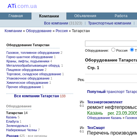
ATi
.
com.ua
Главная
Компании
Объявления
Работа
Все компании
(31323)
Транспортные компании
Компании
»
Оборудование
»
Россия
» Татарстан
Оборудование Татарстан
Оборудование:
Россия
Т
Газовое, топливное оборудование
2
Горно-шахтное оборудование
1
Оборудование Татарст
Краны, лифты, подъемники
4
Металлообрабатывающее оборуд.
1
Стр. 1
Пищевое оборудование
2
Торговое, складское оборудование
1
Упаковочное оборудование
1
Химическое оборудование
1
Прочее оборудование
1
Попутный
транспорт Татар
Все компании Татарстан
133
Техэнергокомплект
Оборудование
0.1
ремонт нефтепромыс
Казань
рег. 23.09.200
Татарстан
14
Казань
5
Оборудование Казань
»
Газово
Елабуга
1
Зеленодольск
1
ТехСмарт
Набережные Челны
7
0.1
Перечень производим
Россия
425 - все регионы