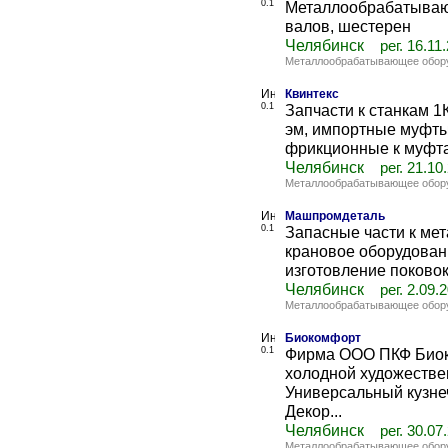
0.1
Металлообрабатывающ
валов, шестерен
Челябинск
рег. 16.11
Металлообрабатывающее обор
Квинтекс
0.1
Запчасти к станкам 1
эм, импортные муфты
фрикционные к муфтам
Челябинск
рег. 21.10
Металлообрабатывающее обор
Машпромдеталь
0.1
Запасные части к м
крановое оборудовани
изготовление поковок
Челябинск
рег. 2.09.
Металлообрабатывающее обор
Биокомфорт
0.1
Фирма ООО ПКФ Биок
холодной художестве
Универсальный кузне
Декор...
Челябинск
рег. 30.07
Металлообрабатывающее обор