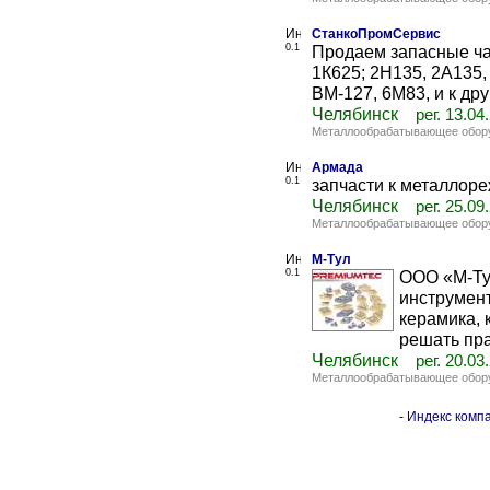
СтанкоПромСервис
0.1
Продаем запасные час
1К625; 2Н135, 2А135,
ВМ-127, 6М83, и к дру
Челябинск
рег. 13.04
Металлообрабатывающее обор
Армада
0.1
запчасти к металлор
Челябинск
рег. 25.09
Металлообрабатывающее обор
М-Тул
0.1
ООО «М-Ту
инструмент
керамика,
решать пра
Челябинск
рег. 20.03
Металлообрабатывающее обор
-
Индекс компа