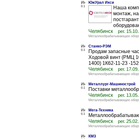
ЮжУрал Икси
0.1
Наша комп
монтаж, на
постгаран
оборудован
Челябинск
рег. 15.10
Металлообрабатывающее обор
Станко-РЭМ
0.1
Продам запасные част
Ходовой винт (РМЦ 10
1400) 1К62-11-23 -152
Челябинск
рег. 17.09
Металлообрабатывающее обор
Металлург-Машинострой
0.1
Поставки металлооб
Челябинск
рег. 13.05
Металлообрабатывающее обор
Мега-Техника
0.1
Металлообрабатыва
Челябинск
рег. 25.02
Металлообрабатывающее обор
КМЗ