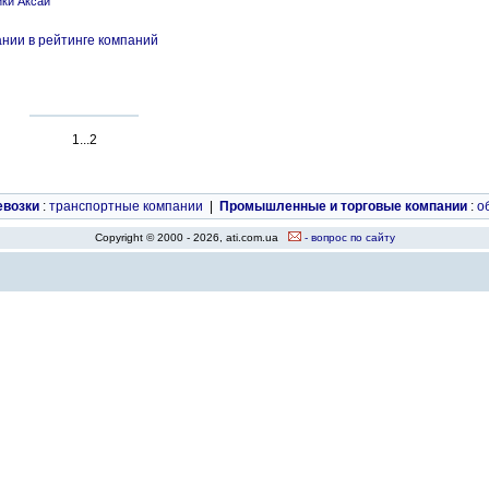
ики Аксай
нии в рейтинге компаний
1...2
евозки
:
транспортные компании
|
Промышленные и торговые компании
:
о
Copyright © 2000 - 2026, ati.com.ua
- вопрос по сайту