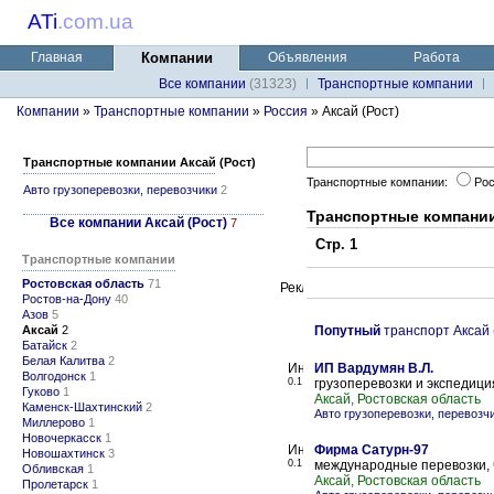
ATi
.
com.ua
Главная
Компании
Объявления
Работа
Все компании
(31323)
Транспортные компании
Компании
»
Транспортные компании
»
Россия
» Аксай (Рост)
Транспортные компании Аксай (Рост)
Транспортные компании:
Рос
Авто грузоперевозки, перевозчики
2
Транспортные компании
Все компании Аксай (Рост)
7
Стр. 1
Транспортные компании
Ростовская область
71
Ростов-на-Дону
40
Азов
5
Аксай
2
Попутный
транспорт Аксай 
Батайск
2
Белая Калитва
2
ИП Вардумян В.Л.
Волгодонск
1
0.1
грузоперевозки и экспедици
Гуково
1
Аксай, Ростовская область
Каменск-Шахтинский
2
Авто грузоперевозки, перевозч
Миллерово
1
Новочеркасск
1
Фирма Сатурн-97
Новошахтинск
3
0.1
международные перевозки,
Обливская
1
Аксай, Ростовская область
Пролетарск
1