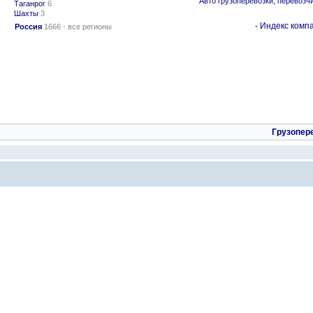
Авто грузоперевозки, перевозч
Таганрог
6
Шахты
3
-
Индекс компа
Россия
1666 - все регионы
Грузопер