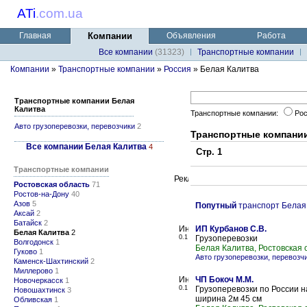
ATi
.
com.ua
Главная
Компании
Объявления
Работа
Все компании
(31323)
Транспортные компании
Компании
»
Транспортные компании
»
Россия
» Белая Калитва
Транспортные компании Белая
Калитва
Транспортные компании:
Рос
Авто грузоперевозки, перевозчики
2
Транспортные компани
Все компании Белая Калитва
4
Стр. 1
Транспортные компании
Ростовская область
71
Ростов-на-Дону
40
Азов
5
Попутный
транспорт Белая
Аксай
2
Батайск
2
ИП Курбанов С.В.
Белая Калитва
2
0.1
Грузоперевозки
Волгодонск
1
Белая Калитва, Ростовская 
Гуково
1
Авто грузоперевозки, перевозч
Каменск-Шахтинский
2
Миллерово
1
ЧП Бокоч М.М.
Новочеркасск
1
0.1
Грузоперевозки по России на
Новошахтинск
3
ширина 2м 45 см
Обливская
1