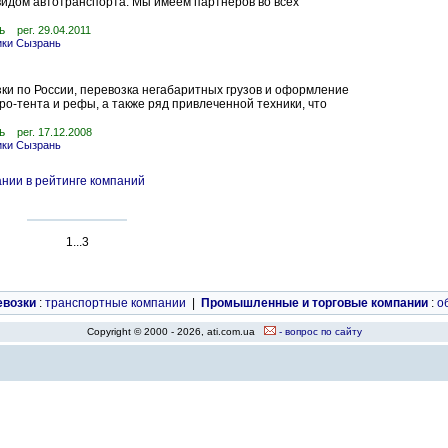
идом автотранспорта. Мы имеем партнеров во всех
ь
рег. 29.04.2011
ики Сызрань
ки по России, перевозка негабаритных грузов и оформление
о-тента и рефы, а также ряд привлеченной техники, что
ь
рег. 17.12.2008
ики Сызрань
нии в рейтинге компаний
1...3
евозки
:
транспортные компании
|
Промышленные и торговые компании
:
о
Copyright © 2000 - 2026, ati.com.ua
- вопрос по сайту