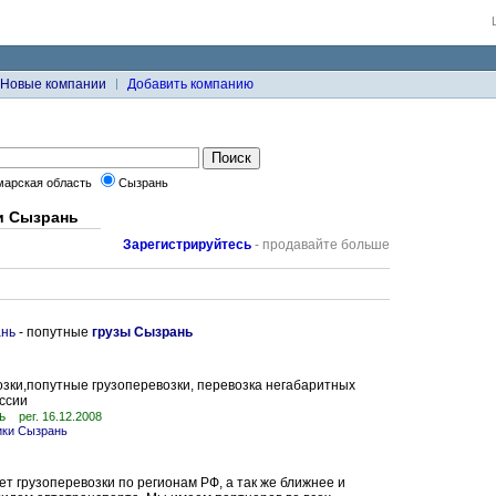
Новые компании
Добавить компанию
марская область
Сызрань
и Сызрань
Зарегистрируйтесь
- продавайте больше
ань
- попутные
грузы Сызрань
зки,попутные грузоперевозки, перевозка негабаритных
оссии
ь
рег. 16.12.2008
ики Сызрань
 грузоперевозки по регионам РФ, а так же ближнее и