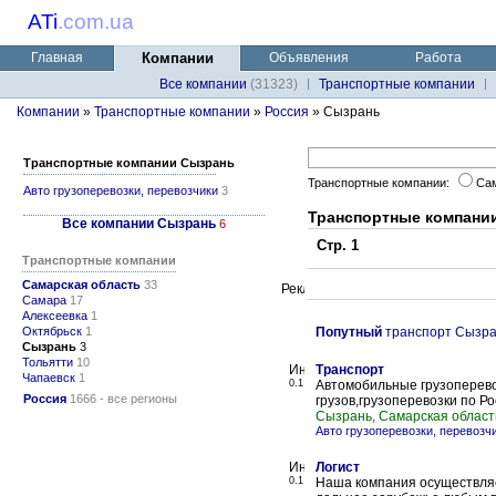
ATi
.
com.ua
Главная
Компании
Объявления
Работа
Все компании
(31323)
Транспортные компании
Компании
»
Транспортные компании
»
Россия
» Сызрань
Транспортные компании Сызрань
Транспортные компании:
Са
Авто грузоперевозки, перевозчики
3
Транспортные компани
Все компании Сызрань
6
Стр. 1
Транспортные компании
Самарская область
33
Самара
17
Алексеевка
1
Октябрьск
1
Попутный
транспорт Сызр
Сызрань
3
Тольятти
10
Транспорт
Чапаевск
1
0.1
Автомобильные грузоперево
Россия
1666 - все регионы
грузов,грузоперевозки по Р
Сызрань, Самарская област
Авто грузоперевозки, перевозч
Логист
0.1
Наша компания осуществляет