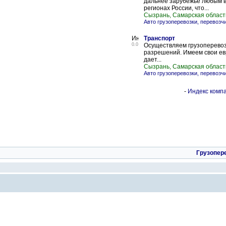
дальнее зарубежье любым в
регионах России, что...
Сызрань, Самарская област
Авто грузоперевозки, перевозч
Транспорт
0.0
Осуществляем грузоперевоз
разрешений. Имеем свои евр
дает...
Сызрань, Самарская област
Авто грузоперевозки, перевозч
-
Индекс компа
Грузопер