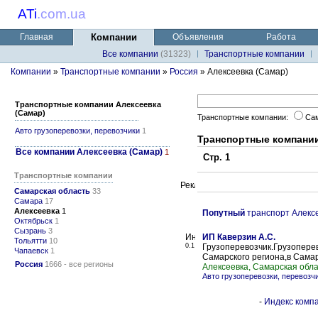
ATi
.
com.ua
Главная
Компании
Объявления
Работа
Все компании
(31323)
Транспортные компании
Компании
»
Транспортные компании
»
Россия
» Алексеевка (Самар)
Транспортные компании Алексеевка
(Самар)
Транспортные компании:
Са
Авто грузоперевозки, перевозчики
1
Транспортные компании
Все компании Алексеевка (Самар)
1
Стр. 1
Транспортные компании
Самарская область
33
Самара
17
Алексеевка
1
Попутный
транспорт Алексе
Октябрьск
1
Сызрань
3
ИП Каверзин А.С.
Тольятти
10
0.1
Грузоперевозчик.Грузоперев
Чапаевск
1
Самарского региона,в Самар
Россия
1666 - все регионы
Алексеевка, Самарская обл
Авто грузоперевозки, перевозч
-
Индекс компа