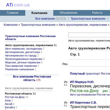
ATi
.
com.ua
Главная
Компании
Объявления
Работа
Все компании
(31323)
Транспортные компании
Компании
»
Транспортные компании
»
Авто грузоперевозки, перевозчики
Транспортные компании Ростовская
область
Авто грузоперевозки, перевозчи
Авто грузоперевозки, перевозчики
51
Авто грузоперевозки Р
Авто перевозки, экспедиторы
7
Автоперевозки, диспетчера
3
Стр. 1
Автоперевозки по городу
2
Железнодорожные перевозки
3
Морские, речные перевозки
3
Пассажирские перевозки
1
Перевозки смешанные
1
Попутный
транспорт Ростов
Все компании Ростовская
область
175
ИП Маркуш Н.Ю.
0.1
Перевозчик, диспече
Авто грузоперевозки, перевозчики
Ростов-на-Дону
рег.
Ростовская область
51
Авто грузоперевозки Ростов-на
Ростов-на-Дону
31
Азов
2
ИП Коротенко С.В.
Аксай
2
0.1
Транспортные перево
Батайск
2