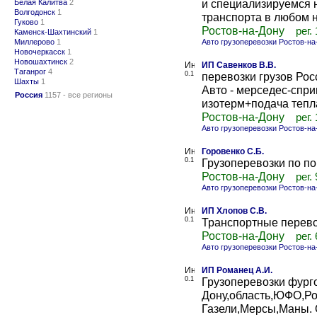
и специализируемся 
Белая Калитва
2
Волгодонск
1
транспорта в любом 
Гуково
1
Ростов-на-Дону
рег.
Каменск-Шахтинский
1
Миллерово
1
Авто грузоперевозки Ростов-на
Новочеркасск
1
Новошахтинск
2
ИП Савенков В.В.
Таганрог
4
0.1
перевозки грузов Росс
Шахты
1
Авто - мерседес-сприн
Россия
1157 - все регионы
изотерм+подача тепла в
Ростов-на-Дону
рег.
Авто грузоперевозки Ростов-на
Горовенко С.Б.
0.1
Грузоперевозки по по
Ростов-на-Дону
рег.
Авто грузоперевозки Ростов-на
ИП Хлопов С.В.
0.1
Транспортные перево
Ростов-на-Дону
рег.
Авто грузоперевозки Ростов-на
ИП Романец А.И.
0.1
Грузоперевозки фург
Дону,область,ЮФО,Ро
Газели,Мерсы,Маны. О