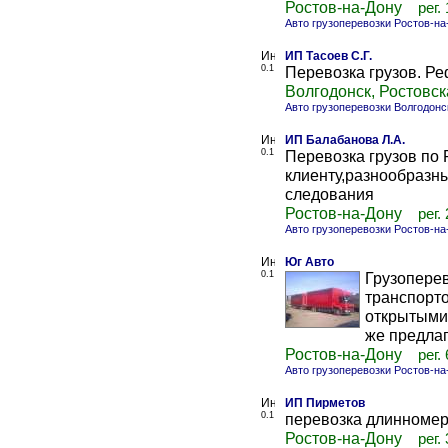
Ростов-на-Дону
рег.
Авто грузоперевозки Ростов-на
ИП Тасоев С.Г.
0.1
Перевозка грузов. Ре
Волгодонск, Ростовск
Авто грузоперевозки Волгодонс
ИП Балабанова Л.А.
0.1
Перевозка грузов по
клиенту,разнообразн
следования
Ростов-на-Дону
рег.
Авто грузоперевозки Ростов-на
Юг Авто
0.1
Грузопере
транспорто
открытыми 
же предлаг
Ростов-на-Дону
рег.
Авто грузоперевозки Ростов-на
ИП Пирметов
0.1
перевозка длинноме
Ростов-на-Дону
рег.