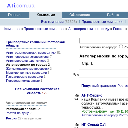
ATi
.
com.ua
Главная
Компании
Объявления
Работа
Все компании
(31323)
Транспортные компании
Компании
»
Транспортные компании
»
Автоперевозки по городу
»
Россия
»
Транспортные компании Ростовская
область
Автоперевозки по городу:
Ро
Авто грузоперевозки, перевозчики
51
Автоперевозки по горо
Авто перевозки, экспедиторы
7
Автоперевозки, диспетчера
3
Стр. 1
Автоперевозки по городу
2
Железнодорожные перевозки
3
Морские, речные перевозки
3
Пассажирские перевозки
1
Перевозки смешанные
1
Попутный
транспорт Ростов
Все компании Ростовская
область
175
АНТ-Сервис
0.1
наша Компания имеет возмож
Автоперевозки по городу
области автомобилями Газел
термобудка...
Ростовская область
2
Ростов-на-Дону
рег. 30.11.2
Ростов-на-Дону
2
Автоперевозки по городу Росто
Россия
22 - все регионы
ИП Серый С.Л.