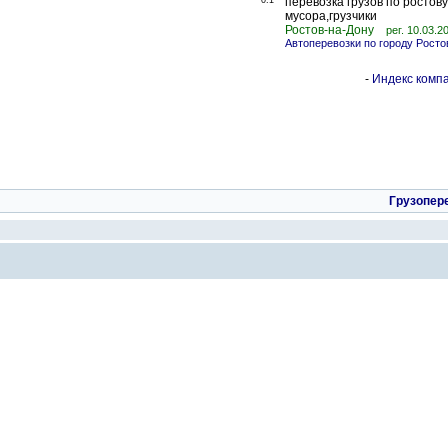
0.1
перевозка грузов по росто
мусора,грузчики
Ростов-на-Дону
рег. 10.03.2
Автоперевозки по городу Росто
-
Индекс компа
Грузопер