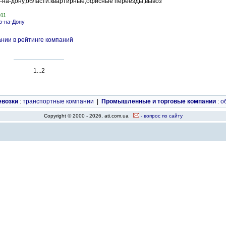
ву-на-дону,области.квартирные,офисные переезды,вывоз
011
в-на-Дону
нии в рейтинге компаний
1...2
евозки
:
транспортные компании
|
Промышленные и торговые компании
:
о
Copyright © 2000 - 2026, ati.com.ua
- вопрос по сайту