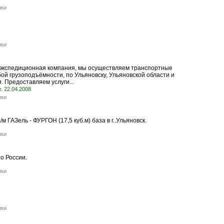
ики
ики
экспедиционная компания, мы осуществляем транспортные
ой грузоподъёмности, по Ульяновску, Ульяновской области и
. Предоставляем услуги...
г. 22.04.2008
ики
м ГАЗель - ФУРГОН (17,5 куб.м) база в г..Ульяновск.
ики
о России.
ики
ики