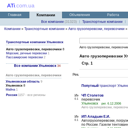
ATi
.
com.ua
Главная
Компании
Объявления
Работа
Все компании
(31323)
Транспортные компании
Компании
»
Транспортные компании
»
Авто грузоперевозки, перевозчики
Транспортные компании Ульяновск
Авто грузоперевозки, перевозчи
Авто грузоперевозки, перевозчики
8
Морские, речные перевозки
1
Авто грузоперевозки У
Пассажирские перевозки
2
Стр. 1
Все компании Ульяновск
34
Авто грузоперевозки, перевозчики
Ульяновская область
9
Ульяновск
8
Попутный
транспорт Ульян
Майна
1
Россия
1157 - все регионы
ЧП Столетов
0.1
перевозчик
Ульяновск
рег. 6.12.2006
Авто грузоперевозки, перевозч
ИП Аладьин Е.И.
0.1
Автогрузоперевозки, погрузк
по России. Газели тентован