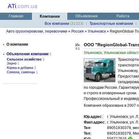
ATi
.
com.ua
Главная
Компании
Объявления
Работа
Все компании
(31323)
Транспортные компании
Авто грузоперевозки, перевозчики
»
Россия
»
Ульяновск
» RegionGlobal-Tr
•
О компании
ООО "RegionGlobal-Tran
0.1
Ульяновск, Ульяновская област
•
Объявления компании
3
Сельское хозяйство
3
Транспортн
Зерно
1
транспортн
Корма и добавки
1
Ульяновску,
Семена, саженцы
1
Предоставля
складирован
по городам России. Гарантиру
и строго в оговоренные сроки.
Профессиональный и индивиду
Компания образована в 2007 го
Юр.адрес
:
г. Ульяновск, ул. 
Факт.адрес
:
г. Ульяновск, ул. 
Тел
:
89051830379, ме
Тел
:
89051830379, Ме
556717616