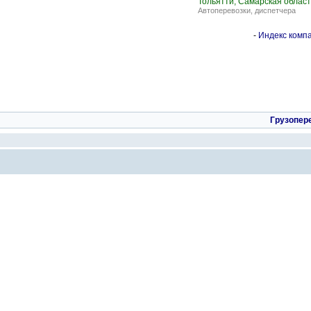
Тольятти, Самарская област
Автоперевозки, диспетчера
-
Индекс компа
Грузопер