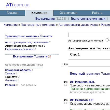
ATi
.
com.ua
Главная
Компании
Объявления
Работа
Все компании
(31323)
Транспортные компании
Компании
»
Транспортные компании
»
Автоперевозки, диспетчера
»
Росси
Транспортные компании Тольятти
Автоперевозки, диспетчера:
Авто грузоперевозки, перевозчики
7
Автоперевозки, диспетчера
2
Автоперевозки Тольятт
Перевозки смешанные
1
Стр. 1
Все компании Тольятти
24
Автоперевозки, диспетчера
Самарская область
4
Самара
1
Попутный
транспорт Толья
Тольятти
2
Чапаевск
1
ИП Иванова Ж.В.
Россия
81 - все регионы
0.0
Транспортные перевозки,ло
Тольятти, Самарская област
Автоперевозки, диспетчера
ИП Ремизов А.В.
0.0
Оказание диспетчерских усл
.