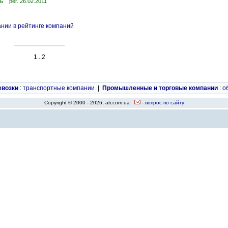
ь
рег. 26.02.2011
нии в рейтинге компаний
1...2
евозки
:
транспортные компании
|
Промышленные и торговые компании
:
о
Copyright © 2000 - 2026, ati.com.ua
- вопрос по сайту