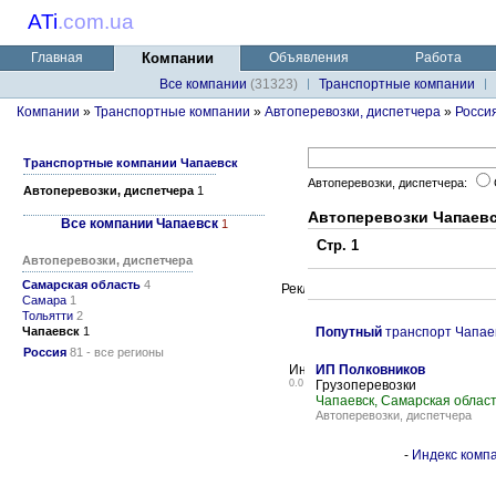
ATi
.
com.ua
Главная
Компании
Объявления
Работа
Все компании
(31323)
Транспортные компании
Компании
»
Транспортные компании
»
Автоперевозки, диспетчера
»
Росси
Транспортные компании Чапаевск
Автоперевозки, диспетчера:
Автоперевозки, диспетчера
1
Автоперевозки Чапаевс
Все компании Чапаевск
1
Стр. 1
Автоперевозки, диспетчера
Самарская область
4
Самара
1
Тольятти
2
Чапаевск
1
Попутный
транспорт Чапае
Россия
81 - все регионы
ИП Полковников
0.0
Грузоперевозки
Чапаевск, Самарская облас
Автоперевозки, диспетчера
-
Индекс компа