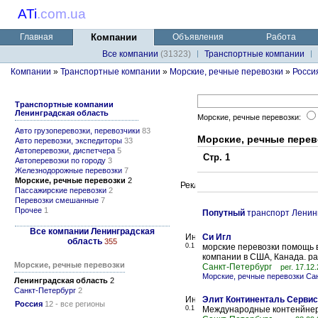
ATi
.
com.ua
Главная
Компании
Объявления
Работа
Все компании
(31323)
Транспортные компании
Компании
»
Транспортные компании
»
Морские, речные перевозки
»
Росси
Транспортные компании
Ленинградская область
Морские, речные перевозки:
Авто грузоперевозки, перевозчики
83
Морские, речные перев
Авто перевозки, экспедиторы
33
Автоперевозки, диспетчера
5
Стр. 1
Автоперевозки по городу
3
Железнодорожные перевозки
7
Морские, речные перевозки
2
Пассажирские перевозки
2
Перевозки смешанные
7
Прочее
1
Попутный
транспорт Ленин
Все компании Ленинградская
Си Игл
область
355
0.1
морские перевозки помощь в
компании в США, Канада. р
Морские, речные перевозки
Санкт-Петербург
рег. 17.12
Морские, речные перевозки Са
Ленинградская область
2
Санкт-Петербург
2
Элит Континенталь Сервис
Россия
12 - все регионы
0.1
Международные контенйнер