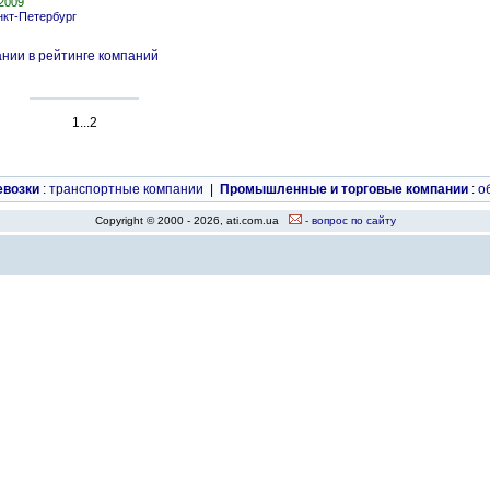
.2009
нкт-Петербург
нии в рейтинге компаний
1...2
евозки
:
транспортные компании
|
Промышленные и торговые компании
:
о
Copyright © 2000 - 2026, ati.com.ua
- вопрос по сайту