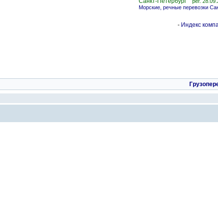
Санкт-Петербург
рег. 28.09
Морские, речные перевозки Са
-
Индекс компа
Грузопер