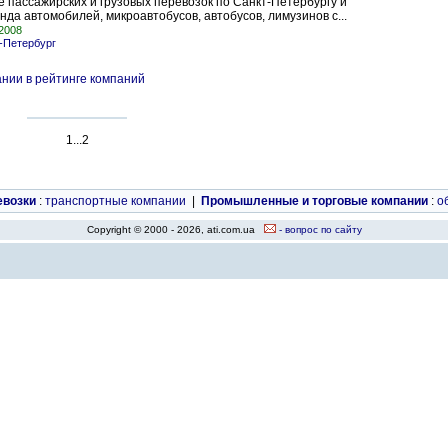
е пассажирских и грузовых перевозок по Санкт-Петербургу и
нда автомобилей, микроавтобусов, автобусов, лимузинов с...
.2008
-Петербург
нии в рейтинге компаний
1...2
евозки
:
транспортные компании
|
Промышленные и торговые компании
:
о
Copyright © 2000 - 2026, ati.com.ua
- вопрос по сайту