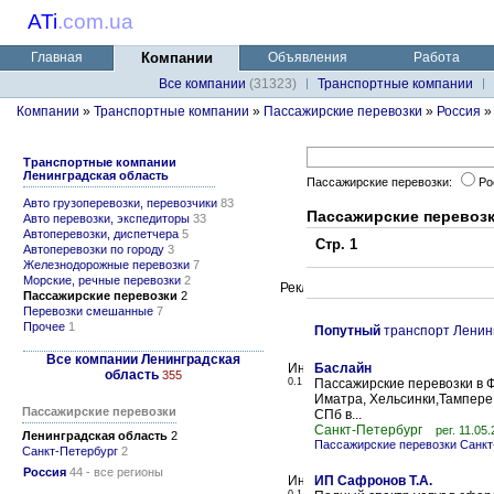
ATi
.
com.ua
Главная
Компании
Объявления
Работа
Все компании
(31323)
Транспортные компании
Компании
»
Транспортные компании
»
Пассажирские перевозки
»
Россия
»
Транспортные компании
Ленинградская область
Пассажирские перевозки:
Ро
Авто грузоперевозки, перевозчики
83
Пассажирские перевозк
Авто перевозки, экспедиторы
33
Автоперевозки, диспетчера
5
Стр. 1
Автоперевозки по городу
3
Железнодорожные перевозки
7
Морские, речные перевозки
2
Пассажирские перевозки
2
Перевозки смешанные
7
Прочее
1
Попутный
транспорт Ленин
Все компании Ленинградская
Баслайн
область
355
0.1
Пассажирские перевозки в 
Иматра, Хельсинки,Тампере,
Пассажирские перевозки
СПб в...
Санкт-Петербург
рег. 11.05
Ленинградская область
2
Пассажирские перевозки Санкт
Санкт-Петербург
2
Россия
44 - все регионы
ИП Сафронов Т.А.