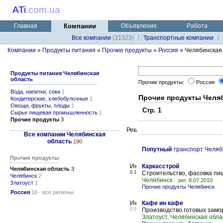
ATi
.
com.ua
Главная
Компании
Объявления
Работа
Все компании
(31323)
Транспортные компании
Компании
»
Продукты питания
»
Прочие продукты
»
Россия
» Челябинская
Продукты питания Челябинская
область
Прочие продукты:
Россия
Вода, напитки, соки
1
Прочие продукты Челя
Кондитерские, хлебобулочные
1
Овощи, фрукты, плоды
1
Стр. 1
Сырье пищевая промышленность
1
Прочие продукты
3
Все компании Челябинская
область
190
Попутный
транспорт Челяб
Прочие продукты
Каркасстрой
Челябинская область
3
0.1
Строительство, фасовка пи
Челябинск
2
Челябинск
рег. 8.07.2010
Златоуст
1
Прочие продукты Челябинск
Россия
16 - все регионы
Кафе ин кафе
0.0
Производство готовых замо
Златоуст, Челябинская обла